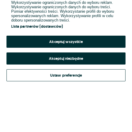
Wykorzystywanie ograniczonych danych do wyboru reklam.
Wykorzystywanie ograniczonych danych do wyboru treści.
Hasło
Pomiar efektywności treści. Wykorzystanie profili do wyboru
spersonalizowanych reklam. Wykorzystywanie profili w celu
doboru spersonalizowanych treści.
Lista partnerów (dostawców)
Nie pamiętasz hasła?
Akceptuj wszystkie
Zaloguj się
Akceptuj niezbędne
Kontynuując za pośrednictwem jednego z dostawców wskazanych powyżej,
Ustaw preferencje
Regulamin serwisu
akceptuję
OLX.pl w jego aktualnym brzmieniu.