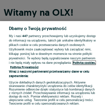
Witamy na OLX!
Dbamy o Twoją prywatność
Kontynuuj przez Facebooka
447
My i nasi
partnerzy przechowujemy lub uzyskujemy dostęp
do informacji na urządzeniu, takich jak unikalne identyfikatory w
Kontynuuj przez konto Apple
plikach cookie w celu przetwarzania danych osobowych.
Użytkownik może zaakceptować wybory lub zarządzać nimi,
klikając poniżej lub w dowolnym momencie na stronie polityki
prywatności. Te wybory będą sygnalizowane naszym partnerom
Kontynuuj przez konto Google
Polityka cookies,
i nie będą miały wpływu na dane przeglądania.
Polityka Prywatności
Wraz z naszymi partnerami przetwarzamy dane w celu
LUB
zapewnienia:
Zaloguj się
Załóż konto
Użycie dokładnych danych geolokalizacyjnych. Aktywne
skanowanie charakterystyki urządzenia do celów identyfikacji.
Rozumienie odbiorców dzięki statystyce lub kombinacji danych
E-mail
z różnych źródeł. Przechowywanie informacji na urządzeniu lub
dostęp do nich. Pomiar efektywności reklam. Rozwój i
ulepszanie usług. Tworzenie profili w celu personalizacji treści.
Tworzenie profili w celu spersonalizowanych reklam.