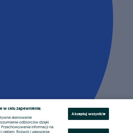
e w celu zapewnienia:
Akceptuj wszystkie
ktywne skanowanie
. Rozumienie odbiorców dzięki
ł. Przechowywanie informacji na
i reklam. Rozwój i ulepszanie