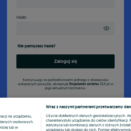
Hasło
Nie pamiętasz hasła?
Zaloguj się
Kontynuując za pośrednictwem jednego z dostawców
wskazanych powyżej, akceptuję
Regulamin serwisu
OLX.pl w
jego aktualnym brzmieniu.
Wraz z naszymi partnerami przetwarzamy dan
Użycie dokładnych danych geolokalizacyjnych. A
cji na urządzeniu,
charakterystyki urządzenia do celów identyfikacji
ia danych osobowych.
statystyce lub kombinacji danych z różnych źróde
niżej lub w
urządzeniu lub dostęp do nich. Pomiar efektywnośc