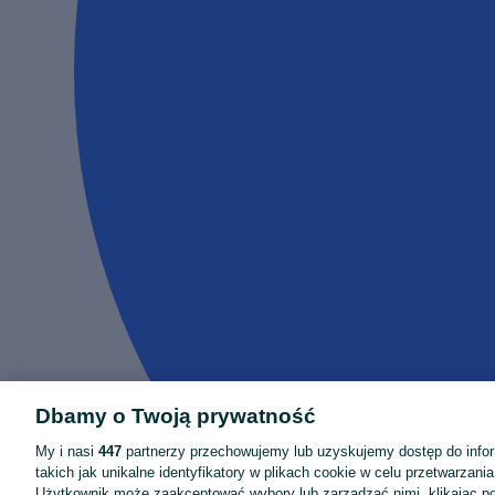
Dbamy o Twoją prywatność
My i nasi
447
partnerzy przechowujemy lub uzyskujemy dostęp do infor
takich jak unikalne identyfikatory w plikach cookie w celu przetwarzan
Użytkownik może zaakceptować wybory lub zarządzać nimi, klikając po