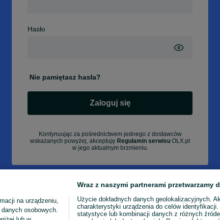
Hasło
Nie pamiętasz hasła?
Zaloguj się
Kontynuując za pośrednictwem jednego z dostawców
wskazanych powyżej, akceptuję
Regulamin serwisu
OLX.pl
w jego aktualnym brzmieniu.
Wraz z naszymi partnerami przetwarzamy d
Użycie dokładnych danych geolokalizacyjnych. A
macji na urządzeniu,
charakterystyki urządzenia do celów identyfikacji
ia danych osobowych.
statystyce lub kombinacji danych z różnych źróde
niżej lub w