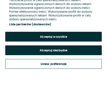
Wykorzystywanie ograniczonych danych do wyboru reklam.
Wykorzystywanie ograniczonych danych do wyboru treści.
Hasło
Pomiar efektywności treści. Wykorzystanie profili do wyboru
spersonalizowanych reklam. Wykorzystywanie profili w celu
doboru spersonalizowanych treści.
Lista partnerów (dostawców)
Nie pamiętasz hasła?
Akceptuj wszystkie
Zaloguj się
Akceptuj niezbędne
Kontynuując za pośrednictwem jednego z dostawców wskazanych powyżej,
akceptuję
Regulamin serwisu
OLX.pl w jego aktualnym brzmieniu.
Ustaw preferencje