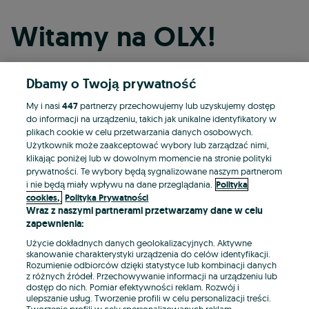
Witamy na OLX!
Dbamy o Twoją prywatność
Kontynuuj przez Facebooka
My i nasi
447
partnerzy przechowujemy lub uzyskujemy dostęp
do informacji na urządzeniu, takich jak unikalne identyfikatory w
Kontynuuj przez konto Apple
plikach cookie w celu przetwarzania danych osobowych.
Użytkownik może zaakceptować wybory lub zarządzać nimi,
klikając poniżej lub w dowolnym momencie na stronie polityki
prywatności. Te wybory będą sygnalizowane naszym partnerom
Kontynuuj przez konto Google
i nie będą miały wpływu na dane przeglądania.
Polityka
cookies,
Polityka Prywatności
Wraz z naszymi partnerami przetwarzamy dane w celu
LUB
zapewnienia:
Zaloguj się
Załóż konto
Użycie dokładnych danych geolokalizacyjnych. Aktywne
skanowanie charakterystyki urządzenia do celów identyfikacji.
Rozumienie odbiorców dzięki statystyce lub kombinacji danych
E-mail
z różnych źródeł. Przechowywanie informacji na urządzeniu lub
dostęp do nich. Pomiar efektywności reklam. Rozwój i
ulepszanie usług. Tworzenie profili w celu personalizacji treści.
Tworzenie profili w celu spersonalizowanych reklam.