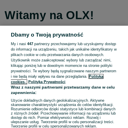
Witamy na OLX!
Dbamy o Twoją prywatność
Kontynuuj przez Facebooka
My i nasi
447
partnerzy przechowujemy lub uzyskujemy dostęp
do informacji na urządzeniu, takich jak unikalne identyfikatory w
Kontynuuj przez konto Apple
plikach cookie w celu przetwarzania danych osobowych.
Użytkownik może zaakceptować wybory lub zarządzać nimi,
klikając poniżej lub w dowolnym momencie na stronie polityki
prywatności. Te wybory będą sygnalizowane naszym partnerom
Kontynuuj przez konto Google
i nie będą miały wpływu na dane przeglądania.
Polityka
cookies,
Polityka Prywatności
Wraz z naszymi partnerami przetwarzamy dane w celu
LUB
zapewnienia:
Zaloguj się
Załóż konto
Użycie dokładnych danych geolokalizacyjnych. Aktywne
skanowanie charakterystyki urządzenia do celów identyfikacji.
Rozumienie odbiorców dzięki statystyce lub kombinacji danych
E-mail
z różnych źródeł. Przechowywanie informacji na urządzeniu lub
dostęp do nich. Pomiar efektywności reklam. Rozwój i
ulepszanie usług. Tworzenie profili w celu personalizacji treści.
Tworzenie profili w celu spersonalizowanych reklam.