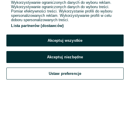
Wykorzystywanie ograniczonych danych do wyboru reklam.
Wykorzystywanie ograniczonych danych do wyboru treści.
Hasło
Pomiar efektywności treści. Wykorzystanie profili do wyboru
spersonalizowanych reklam. Wykorzystywanie profili w celu
doboru spersonalizowanych treści.
Lista partnerów (dostawców)
Nie pamiętasz hasła?
Akceptuj wszystkie
Zaloguj się
Akceptuj niezbędne
Kontynuując za pośrednictwem jednego z dostawców wskazanych powyżej,
Ustaw preferencje
akceptuję
Regulamin serwisu
OLX.pl w jego aktualnym brzmieniu.