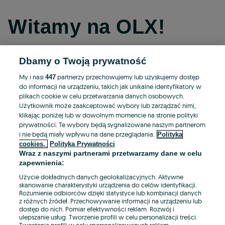
Witamy na OLX!
Dbamy o Twoją prywatność
Kontynuuj przez Facebooka
My i nasi
partnerzy przechowujemy lub uzyskujemy dostęp
447
do informacji na urządzeniu, takich jak unikalne identyfikatory w
Kontynuuj przez konto Apple
plikach cookie w celu przetwarzania danych osobowych.
Użytkownik może zaakceptować wybory lub zarządzać nimi,
klikając poniżej lub w dowolnym momencie na stronie polityki
prywatności. Te wybory będą sygnalizowane naszym partnerom
Kontynuuj przez konto Google
i nie będą miały wpływu na dane przeglądania.
Polityka
cookies,
Polityka Prywatności
Wraz z naszymi partnerami przetwarzamy dane w celu
LUB
zapewnienia:
Zaloguj się
Załóż konto
Użycie dokładnych danych geolokalizacyjnych. Aktywne
skanowanie charakterystyki urządzenia do celów identyfikacji.
Rozumienie odbiorców dzięki statystyce lub kombinacji danych
E-mail
z różnych źródeł. Przechowywanie informacji na urządzeniu lub
dostęp do nich. Pomiar efektywności reklam. Rozwój i
ulepszanie usług. Tworzenie profili w celu personalizacji treści.
Tworzenie profili w celu spersonalizowanych reklam.