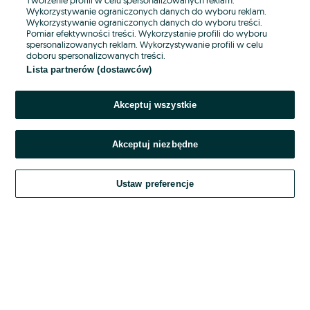
Wykorzystywanie ograniczonych danych do wyboru reklam.
Wykorzystywanie ograniczonych danych do wyboru treści.
Hasło
Pomiar efektywności treści. Wykorzystanie profili do wyboru
spersonalizowanych reklam. Wykorzystywanie profili w celu
doboru spersonalizowanych treści.
Lista partnerów (dostawców)
Nie pamiętasz hasła?
Akceptuj wszystkie
Zaloguj się
Akceptuj niezbędne
Kontynuując za pośrednictwem jednego z dostawców wskazanych powyżej,
akceptuję
OLX.pl w jego aktualnym brzmieniu.
Ustaw preferencje
Regulamin serwisu