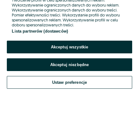
Wykorzystywanie ograniczonych danych do wyboru reklam.
Wykorzystywanie ograniczonych danych do wyboru treści.
Hasło
Pomiar efektywności treści. Wykorzystanie profili do wyboru
spersonalizowanych reklam. Wykorzystywanie profili w celu
doboru spersonalizowanych treści.
Lista partnerów (dostawców)
Nie pamiętasz hasła?
Akceptuj wszystkie
Zaloguj się
Akceptuj niezbędne
Kontynuując za pośrednictwem jednego z dostawców wskazanych powyżej,
akceptuję
OLX.pl w jego aktualnym brzmieniu.
Ustaw preferencje
Regulamin serwisu