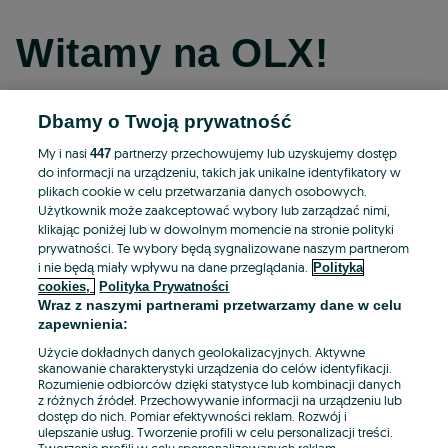
Witamy na OLX!
Dbamy o Twoją prywatność
Kontynuuj przez Facebooka
My i nasi
partnerzy przechowujemy lub uzyskujemy dostęp
447
do informacji na urządzeniu, takich jak unikalne identyfikatory w
Kontynuuj przez konto Apple
plikach cookie w celu przetwarzania danych osobowych.
Użytkownik może zaakceptować wybory lub zarządzać nimi,
klikając poniżej lub w dowolnym momencie na stronie polityki
prywatności. Te wybory będą sygnalizowane naszym partnerom
Kontynuuj przez konto Google
i nie będą miały wpływu na dane przeglądania.
Polityka
cookies,
Polityka Prywatności
Wraz z naszymi partnerami przetwarzamy dane w celu
LUB
zapewnienia:
Zaloguj się
Załóż konto
Użycie dokładnych danych geolokalizacyjnych. Aktywne
skanowanie charakterystyki urządzenia do celów identyfikacji.
Rozumienie odbiorców dzięki statystyce lub kombinacji danych
E-mail
z różnych źródeł. Przechowywanie informacji na urządzeniu lub
dostęp do nich. Pomiar efektywności reklam. Rozwój i
ulepszanie usług. Tworzenie profili w celu personalizacji treści.
Tworzenie profili w celu spersonalizowanych reklam.