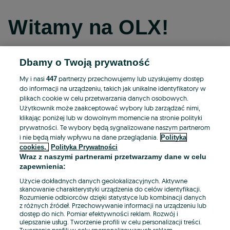
Witamy na OLX!
Dbamy o Twoją prywatność
Kontynuuj przez Facebooka
My i nasi
partnerzy przechowujemy lub uzyskujemy dostęp
447
do informacji na urządzeniu, takich jak unikalne identyfikatory w
Kontynuuj przez konto Apple
plikach cookie w celu przetwarzania danych osobowych.
Użytkownik może zaakceptować wybory lub zarządzać nimi,
klikając poniżej lub w dowolnym momencie na stronie polityki
prywatności. Te wybory będą sygnalizowane naszym partnerom
Kontynuuj przez konto Google
i nie będą miały wpływu na dane przeglądania.
Polityka
cookies,
Polityka Prywatności
Wraz z naszymi partnerami przetwarzamy dane w celu
LUB
zapewnienia:
Zaloguj się
Załóż konto
Użycie dokładnych danych geolokalizacyjnych. Aktywne
skanowanie charakterystyki urządzenia do celów identyfikacji.
Rozumienie odbiorców dzięki statystyce lub kombinacji danych
E-mail
z różnych źródeł. Przechowywanie informacji na urządzeniu lub
dostęp do nich. Pomiar efektywności reklam. Rozwój i
ulepszanie usług. Tworzenie profili w celu personalizacji treści.
Tworzenie profili w celu spersonalizowanych reklam.