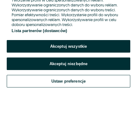
Wykorzystywanie ograniczonych danych do wyboru reklam.
Wykorzystywanie ograniczonych danych do wyboru treści.
Hasło
Pomiar efektywności treści. Wykorzystanie profili do wyboru
spersonalizowanych reklam. Wykorzystywanie profili w celu
doboru spersonalizowanych treści.
Lista partnerów (dostawców)
Nie pamiętasz hasła?
Akceptuj wszystkie
Zaloguj się
Akceptuj niezbędne
Kontynuując za pośrednictwem jednego z dostawców wskazanych powyżej,
akceptuję
OLX.pl w jego aktualnym brzmieniu.
Ustaw preferencje
Regulamin serwisu