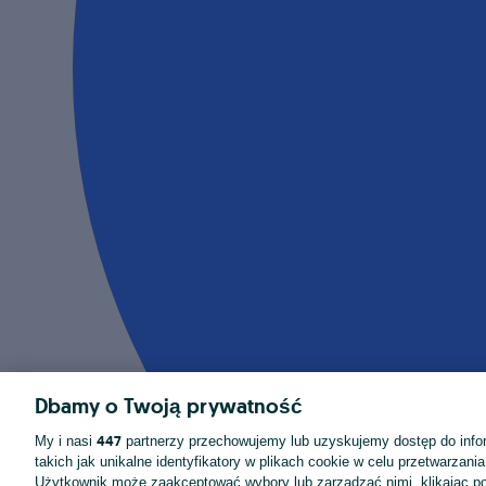
Dbamy o Twoją prywatność
447
My i nasi
partnerzy przechowujemy lub uzyskujemy dostęp do infor
takich jak unikalne identyfikatory w plikach cookie w celu przetwarzan
Użytkownik może zaakceptować wybory lub zarządzać nimi, klikając po