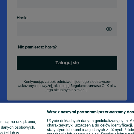
Hasło
Nie pamiętasz hasła?
Zaloguj się
Kontynuując za pośrednictwem jednego z dostawców
Regulamin serwisu
wskazanych powyżej, akceptuję
OLX.pl w
jego aktualnym brzmieniu.
Wraz z naszymi partnerami przetwarzamy dan
Użycie dokładnych danych geolokalizacyjnych. A
macji na urządzeniu,
charakterystyki urządzenia do celów identyfikacji
ia danych osobowych.
statystyce lub kombinacji danych z różnych źróde
niżej lub w