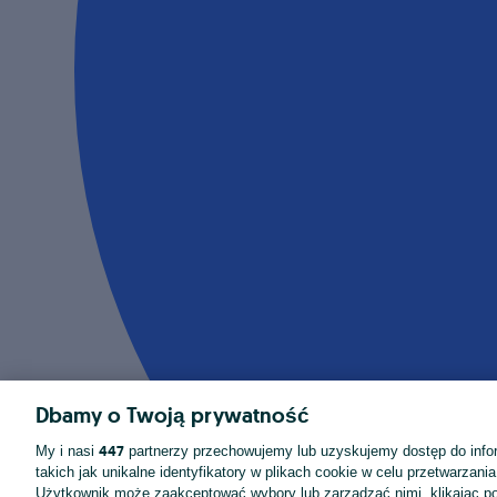
Dbamy o Twoją prywatność
447
My i nasi
partnerzy przechowujemy lub uzyskujemy dostęp do infor
takich jak unikalne identyfikatory w plikach cookie w celu przetwarzan
Użytkownik może zaakceptować wybory lub zarządzać nimi, klikając po