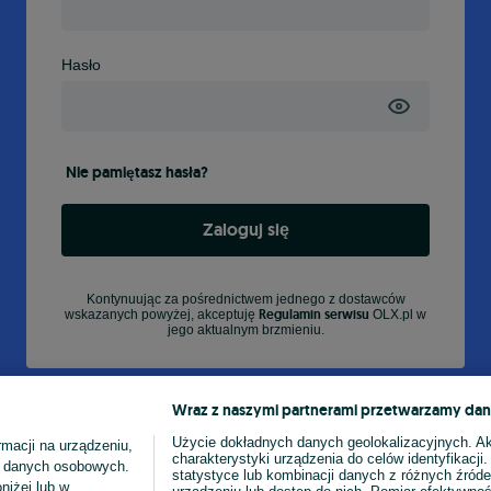
Hasło
Nie pamiętasz hasła?
Zaloguj się
Kontynuując za pośrednictwem jednego z dostawców
Regulamin serwisu
wskazanych powyżej, akceptuję
OLX.pl w
jego aktualnym brzmieniu.
Wraz z naszymi partnerami przetwarzamy dan
Użycie dokładnych danych geolokalizacyjnych. A
macji na urządzeniu,
charakterystyki urządzenia do celów identyfikacji
ia danych osobowych.
statystyce lub kombinacji danych z różnych źróde
niżej lub w