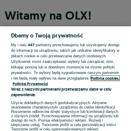
Witamy na OLX!
Dbamy o Twoją prywatność
Kontynuuj przez Facebooka
447
My i nasi
partnerzy przechowujemy lub uzyskujemy dostęp
do informacji na urządzeniu, takich jak unikalne identyfikatory w
Kontynuuj przez konto Apple
plikach cookie w celu przetwarzania danych osobowych.
Użytkownik może zaakceptować wybory lub zarządzać nimi,
klikając poniżej lub w dowolnym momencie na stronie polityki
prywatności. Te wybory będą sygnalizowane naszym partnerom
Kontynuuj przez konto Google
Polityka cookies,
i nie będą miały wpływu na dane przeglądania.
Polityka Prywatności
Wraz z naszymi partnerami przetwarzamy dane w celu
LUB
zapewnienia:
Zaloguj się
Załóż konto
Użycie dokładnych danych geolokalizacyjnych. Aktywne
skanowanie charakterystyki urządzenia do celów identyfikacji.
Rozumienie odbiorców dzięki statystyce lub kombinacji danych
E-mail
z różnych źródeł. Przechowywanie informacji na urządzeniu lub
dostęp do nich. Pomiar efektywności reklam. Rozwój i
ulepszanie usług. Tworzenie profili w celu personalizacji treści.
Tworzenie profili w celu spersonalizowanych reklam.