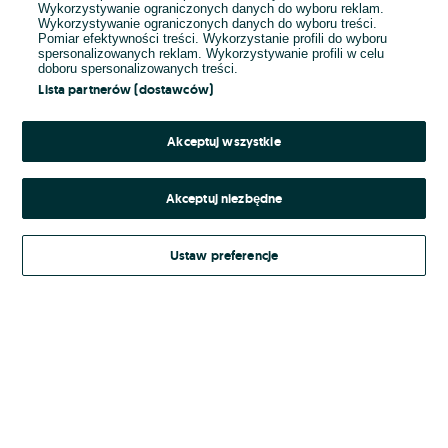
Wykorzystywanie ograniczonych danych do wyboru reklam.
Wykorzystywanie ograniczonych danych do wyboru treści.
Hasło
Pomiar efektywności treści. Wykorzystanie profili do wyboru
spersonalizowanych reklam. Wykorzystywanie profili w celu
doboru spersonalizowanych treści.
Lista partnerów (dostawców)
Nie pamiętasz hasła?
Akceptuj wszystkie
Zaloguj się
Akceptuj niezbędne
Kontynuując za pośrednictwem jednego z dostawców wskazanych powyżej,
Ustaw preferencje
Regulamin serwisu
akceptuję
OLX.pl w jego aktualnym brzmieniu.