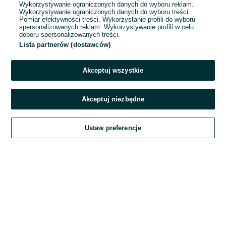
Wykorzystywanie ograniczonych danych do wyboru reklam.
Wykorzystywanie ograniczonych danych do wyboru treści.
Hasło
Pomiar efektywności treści. Wykorzystanie profili do wyboru
spersonalizowanych reklam. Wykorzystywanie profili w celu
doboru spersonalizowanych treści.
Lista partnerów (dostawców)
Nie pamiętasz hasła?
Akceptuj wszystkie
Zaloguj się
Akceptuj niezbędne
Kontynuując za pośrednictwem jednego z dostawców wskazanych powyżej,
Ustaw preferencje
akceptuję
Regulamin serwisu
OLX.pl w jego aktualnym brzmieniu.