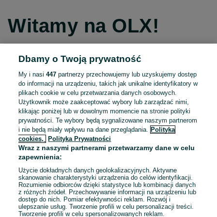
Witamy na OLX!
Dbamy o Twoją prywatność
Kontynuuj przez Facebooka
My i nasi
447
partnerzy przechowujemy lub uzyskujemy dostęp
do informacji na urządzeniu, takich jak unikalne identyfikatory w
Kontynuuj przez konto Apple
plikach cookie w celu przetwarzania danych osobowych.
Użytkownik może zaakceptować wybory lub zarządzać nimi,
klikając poniżej lub w dowolnym momencie na stronie polityki
prywatności. Te wybory będą sygnalizowane naszym partnerom
Kontynuuj przez konto Google
i nie będą miały wpływu na dane przeglądania.
Polityka
cookies,
Polityka Prywatności
Wraz z naszymi partnerami przetwarzamy dane w celu
LUB
zapewnienia:
Zaloguj się
Załóż konto
Użycie dokładnych danych geolokalizacyjnych. Aktywne
skanowanie charakterystyki urządzenia do celów identyfikacji.
Rozumienie odbiorców dzięki statystyce lub kombinacji danych
E-mail
z różnych źródeł. Przechowywanie informacji na urządzeniu lub
dostęp do nich. Pomiar efektywności reklam. Rozwój i
ulepszanie usług. Tworzenie profili w celu personalizacji treści.
Tworzenie profili w celu spersonalizowanych reklam.