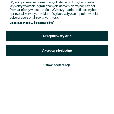
Wykorzystywanie ograniczonych danych do wyboru reklam.
Wykorzystywanie ograniczonych danych do wyboru treści.
Hasło
Pomiar efektywności treści. Wykorzystanie profili do wyboru
spersonalizowanych reklam. Wykorzystywanie profili w celu
doboru spersonalizowanych treści.
Lista partnerów (dostawców)
Nie pamiętasz hasła?
Akceptuj wszystkie
Zaloguj się
Akceptuj niezbędne
Kontynuując za pośrednictwem jednego z dostawców wskazanych powyżej,
Ustaw preferencje
Regulamin serwisu
akceptuję
OLX.pl w jego aktualnym brzmieniu.