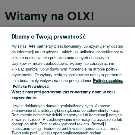
Witamy na OLX!
Dbamy o Twoją prywatność
Kontynuuj przez Facebooka
447
My i nasi
partnerzy przechowujemy lub uzyskujemy dostęp
do informacji na urządzeniu, takich jak unikalne identyfikatory w
Kontynuuj przez konto Apple
plikach cookie w celu przetwarzania danych osobowych.
Użytkownik może zaakceptować wybory lub zarządzać nimi,
klikając poniżej lub w dowolnym momencie na stronie polityki
prywatności. Te wybory będą sygnalizowane naszym partnerom
Kontynuuj przez konto Google
Polityka cookies,
i nie będą miały wpływu na dane przeglądania.
Polityka Prywatności
Wraz z naszymi partnerami przetwarzamy dane w celu
LUB
zapewnienia:
Zaloguj się
Załóż konto
Użycie dokładnych danych geolokalizacyjnych. Aktywne
skanowanie charakterystyki urządzenia do celów identyfikacji.
Rozumienie odbiorców dzięki statystyce lub kombinacji danych
E-mail
z różnych źródeł. Przechowywanie informacji na urządzeniu lub
dostęp do nich. Pomiar efektywności reklam. Rozwój i
ulepszanie usług. Tworzenie profili w celu personalizacji treści.
Tworzenie profili w celu spersonalizowanych reklam.