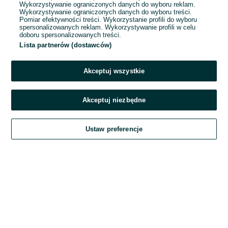
Wykorzystywanie ograniczonych danych do wyboru reklam.
Wykorzystywanie ograniczonych danych do wyboru treści.
Hasło
Pomiar efektywności treści. Wykorzystanie profili do wyboru
spersonalizowanych reklam. Wykorzystywanie profili w celu
doboru spersonalizowanych treści.
Lista partnerów (dostawców)
Nie pamiętasz hasła?
Akceptuj wszystkie
Zaloguj się
Akceptuj niezbędne
Kontynuując za pośrednictwem jednego z dostawców wskazanych powyżej,
Ustaw preferencje
akceptuję
Regulamin serwisu
OLX.pl w jego aktualnym brzmieniu.