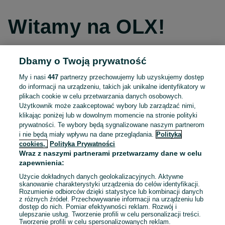
Witamy na OLX!
Dbamy o Twoją prywatność
Kontynuuj przez Facebooka
My i nasi
447
partnerzy przechowujemy lub uzyskujemy dostęp
do informacji na urządzeniu, takich jak unikalne identyfikatory w
Kontynuuj przez konto Apple
plikach cookie w celu przetwarzania danych osobowych.
Użytkownik może zaakceptować wybory lub zarządzać nimi,
klikając poniżej lub w dowolnym momencie na stronie polityki
prywatności. Te wybory będą sygnalizowane naszym partnerom
Kontynuuj przez konto Google
i nie będą miały wpływu na dane przeglądania.
Polityka
cookies,
Polityka Prywatności
Wraz z naszymi partnerami przetwarzamy dane w celu
LUB
zapewnienia:
Zaloguj się
Załóż konto
Użycie dokładnych danych geolokalizacyjnych. Aktywne
skanowanie charakterystyki urządzenia do celów identyfikacji.
Rozumienie odbiorców dzięki statystyce lub kombinacji danych
E-mail
z różnych źródeł. Przechowywanie informacji na urządzeniu lub
dostęp do nich. Pomiar efektywności reklam. Rozwój i
ulepszanie usług. Tworzenie profili w celu personalizacji treści.
Tworzenie profili w celu spersonalizowanych reklam.