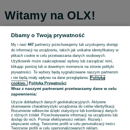
Witamy na OLX!
Dbamy o Twoją prywatność
Kontynuuj przez Facebooka
My i nasi
447
partnerzy przechowujemy lub uzyskujemy dostęp
do informacji na urządzeniu, takich jak unikalne identyfikatory w
Kontynuuj przez konto Apple
plikach cookie w celu przetwarzania danych osobowych.
Użytkownik może zaakceptować wybory lub zarządzać nimi,
klikając poniżej lub w dowolnym momencie na stronie polityki
prywatności. Te wybory będą sygnalizowane naszym partnerom
Kontynuuj przez konto Google
i nie będą miały wpływu na dane przeglądania.
Polityka
cookies,
Polityka Prywatności
Wraz z naszymi partnerami przetwarzamy dane w celu
LUB
zapewnienia:
Zaloguj się
Załóż konto
Użycie dokładnych danych geolokalizacyjnych. Aktywne
skanowanie charakterystyki urządzenia do celów identyfikacji.
Rozumienie odbiorców dzięki statystyce lub kombinacji danych
E-mail
z różnych źródeł. Przechowywanie informacji na urządzeniu lub
dostęp do nich. Pomiar efektywności reklam. Rozwój i
ulepszanie usług. Tworzenie profili w celu personalizacji treści.
Tworzenie profili w celu spersonalizowanych reklam.