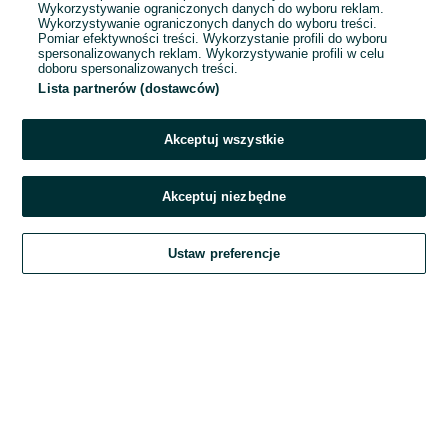
Wykorzystywanie ograniczonych danych do wyboru reklam.
Wykorzystywanie ograniczonych danych do wyboru treści.
Hasło
Pomiar efektywności treści. Wykorzystanie profili do wyboru
spersonalizowanych reklam. Wykorzystywanie profili w celu
doboru spersonalizowanych treści.
Lista partnerów (dostawców)
Nie pamiętasz hasła?
Akceptuj wszystkie
Zaloguj się
Akceptuj niezbędne
Kontynuując za pośrednictwem jednego z dostawców wskazanych powyżej,
Ustaw preferencje
akceptuję
Regulamin serwisu
OLX.pl w jego aktualnym brzmieniu.