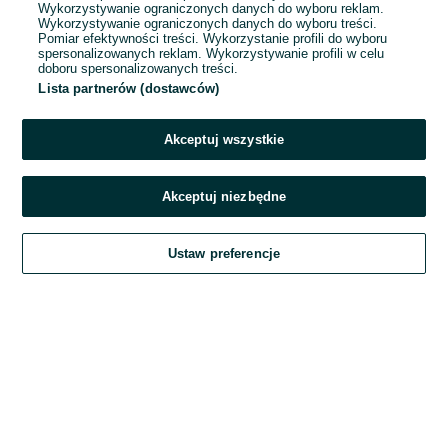
Wykorzystywanie ograniczonych danych do wyboru reklam.
Wykorzystywanie ograniczonych danych do wyboru treści.
Hasło
Pomiar efektywności treści. Wykorzystanie profili do wyboru
spersonalizowanych reklam. Wykorzystywanie profili w celu
doboru spersonalizowanych treści.
Lista partnerów (dostawców)
Nie pamiętasz hasła?
Akceptuj wszystkie
Zaloguj się
Akceptuj niezbędne
Kontynuując za pośrednictwem jednego z dostawców wskazanych powyżej,
Ustaw preferencje
akceptuję
Regulamin serwisu
OLX.pl w jego aktualnym brzmieniu.