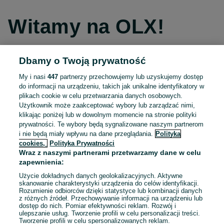
Witamy na OLX!
Dbamy o Twoją prywatność
Kontynuuj przez Facebooka
My i nasi
447
partnerzy przechowujemy lub uzyskujemy dostęp
do informacji na urządzeniu, takich jak unikalne identyfikatory w
Kontynuuj przez konto Apple
plikach cookie w celu przetwarzania danych osobowych.
Użytkownik może zaakceptować wybory lub zarządzać nimi,
klikając poniżej lub w dowolnym momencie na stronie polityki
prywatności. Te wybory będą sygnalizowane naszym partnerom
Kontynuuj przez konto Google
i nie będą miały wpływu na dane przeglądania.
Polityka
cookies,
Polityka Prywatności
Wraz z naszymi partnerami przetwarzamy dane w celu
LUB
zapewnienia:
Zaloguj się
Załóż konto
Użycie dokładnych danych geolokalizacyjnych. Aktywne
skanowanie charakterystyki urządzenia do celów identyfikacji.
Rozumienie odbiorców dzięki statystyce lub kombinacji danych
E-mail
z różnych źródeł. Przechowywanie informacji na urządzeniu lub
dostęp do nich. Pomiar efektywności reklam. Rozwój i
ulepszanie usług. Tworzenie profili w celu personalizacji treści.
Tworzenie profili w celu spersonalizowanych reklam.