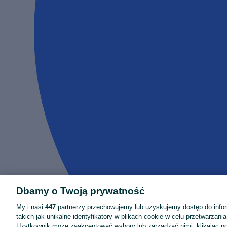
Dbamy o Twoją prywatność
My i nasi
447
partnerzy przechowujemy lub uzyskujemy dostęp do infor
takich jak unikalne identyfikatory w plikach cookie w celu przetwarzan
Użytkownik może zaakceptować wybory lub zarządzać nimi, klikając po