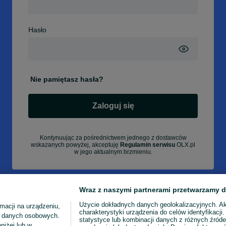
Hasło
Nie pamiętasz hasła?
Zaloguj się
Kontynuując za pośrednictwem jednego z dostawców
wskazanych powyżej, akceptuję
Regulamin serwisu
OLX.pl
w jego aktualnym brzmieniu.
Wraz z naszymi partnerami przetwarzamy d
Użycie dokładnych danych geolokalizacyjnych. A
macji na urządzeniu,
charakterystyki urządzenia do celów identyfikacji
ia danych osobowych.
statystyce lub kombinacji danych z różnych źróde
niżej lub w