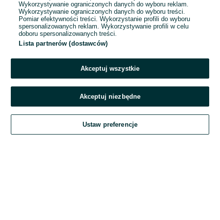
Wykorzystywanie ograniczonych danych do wyboru reklam.
Wykorzystywanie ograniczonych danych do wyboru treści.
Hasło
Pomiar efektywności treści. Wykorzystanie profili do wyboru
spersonalizowanych reklam. Wykorzystywanie profili w celu
doboru spersonalizowanych treści.
Lista partnerów (dostawców)
Nie pamiętasz hasła?
Akceptuj wszystkie
Zaloguj się
Akceptuj niezbędne
Kontynuując za pośrednictwem jednego z dostawców wskazanych powyżej,
Ustaw preferencje
akceptuję
Regulamin serwisu
OLX.pl w jego aktualnym brzmieniu.