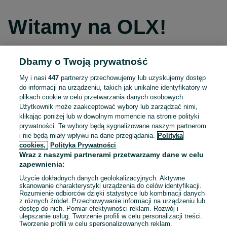
Witamy na OLX!
Dbamy o Twoją prywatność
Kontynuuj przez Facebooka
My i nasi
447
partnerzy przechowujemy lub uzyskujemy dostęp
do informacji na urządzeniu, takich jak unikalne identyfikatory w
Kontynuuj przez konto Apple
plikach cookie w celu przetwarzania danych osobowych.
Użytkownik może zaakceptować wybory lub zarządzać nimi,
klikając poniżej lub w dowolnym momencie na stronie polityki
prywatności. Te wybory będą sygnalizowane naszym partnerom
Kontynuuj przez konto Google
i nie będą miały wpływu na dane przeglądania.
Polityka
cookies,
Polityka Prywatności
Wraz z naszymi partnerami przetwarzamy dane w celu
LUB
zapewnienia:
Zaloguj się
Załóż konto
Użycie dokładnych danych geolokalizacyjnych. Aktywne
skanowanie charakterystyki urządzenia do celów identyfikacji.
Rozumienie odbiorców dzięki statystyce lub kombinacji danych
E-mail
z różnych źródeł. Przechowywanie informacji na urządzeniu lub
dostęp do nich. Pomiar efektywności reklam. Rozwój i
ulepszanie usług. Tworzenie profili w celu personalizacji treści.
Tworzenie profili w celu spersonalizowanych reklam.