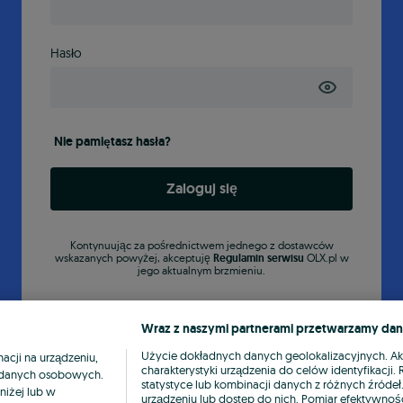
Hasło
Nie pamiętasz hasła?
Zaloguj się
Kontynuując za pośrednictwem jednego z dostawców
wskazanych powyżej, akceptuję
Regulamin serwisu
OLX.pl w
jego aktualnym brzmieniu.
Wraz z naszymi partnerami przetwarzamy dan
Użycie dokładnych danych geolokalizacyjnych. A
cji na urządzeniu,
charakterystyki urządzenia do celów identyfikacji
ia danych osobowych.
statystyce lub kombinacji danych z różnych źróde
niżej lub w
urządzeniu lub dostęp do nich. Pomiar efektywnośc