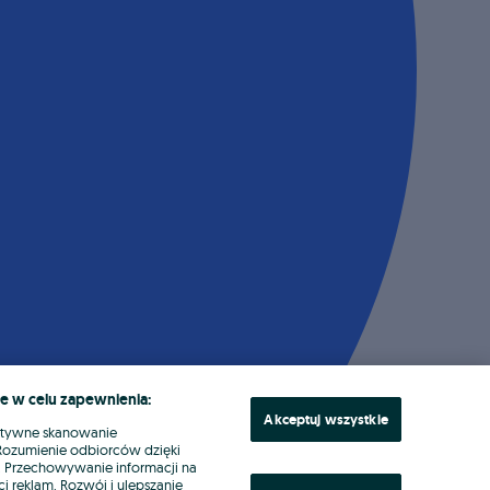
e w celu zapewnienia:
Akceptuj wszystkie
ktywne skanowanie
. Rozumienie odbiorców dzięki
ł. Przechowywanie informacji na
i reklam. Rozwój i ulepszanie