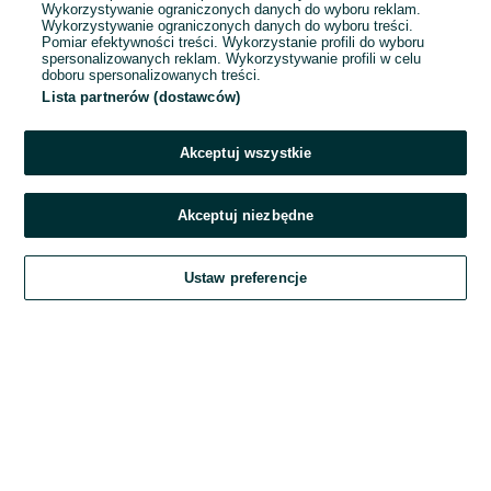
Wykorzystywanie ograniczonych danych do wyboru reklam.
Wykorzystywanie ograniczonych danych do wyboru treści.
Hasło
Pomiar efektywności treści. Wykorzystanie profili do wyboru
spersonalizowanych reklam. Wykorzystywanie profili w celu
doboru spersonalizowanych treści.
Lista partnerów (dostawców)
Nie pamiętasz hasła?
Akceptuj wszystkie
Zaloguj się
Akceptuj niezbędne
Kontynuując za pośrednictwem jednego z dostawców wskazanych powyżej,
Ustaw preferencje
akceptuję
Regulamin serwisu
OLX.pl w jego aktualnym brzmieniu.