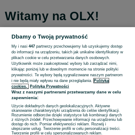
Witamy na OLX!
Dbamy o Twoją prywatność
Kontynuuj przez Facebooka
My i nasi
447
partnerzy przechowujemy lub uzyskujemy dostęp
do informacji na urządzeniu, takich jak unikalne identyfikatory w
Kontynuuj przez konto Apple
plikach cookie w celu przetwarzania danych osobowych.
Użytkownik może zaakceptować wybory lub zarządzać nimi,
klikając poniżej lub w dowolnym momencie na stronie polityki
prywatności. Te wybory będą sygnalizowane naszym partnerom
Kontynuuj przez konto Google
i nie będą miały wpływu na dane przeglądania.
Polityka
cookies,
Polityka Prywatności
Wraz z naszymi partnerami przetwarzamy dane w celu
LUB
zapewnienia:
Zaloguj się
Załóż konto
Użycie dokładnych danych geolokalizacyjnych. Aktywne
skanowanie charakterystyki urządzenia do celów identyfikacji.
Rozumienie odbiorców dzięki statystyce lub kombinacji danych
E-mail
z różnych źródeł. Przechowywanie informacji na urządzeniu lub
dostęp do nich. Pomiar efektywności reklam. Rozwój i
ulepszanie usług. Tworzenie profili w celu personalizacji treści.
Tworzenie profili w celu spersonalizowanych reklam.