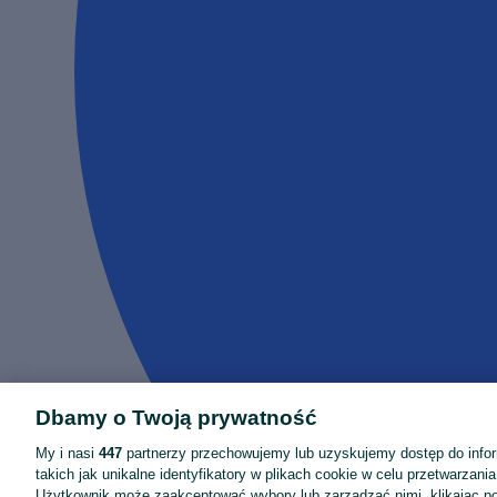
Dbamy o Twoją prywatność
My i nasi
447
partnerzy przechowujemy lub uzyskujemy dostęp do infor
takich jak unikalne identyfikatory w plikach cookie w celu przetwarzan
Użytkownik może zaakceptować wybory lub zarządzać nimi, klikając po