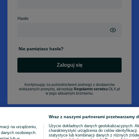
Hasło
Nie pamiętasz hasła?
Zaloguj się
Kontynuując za pośrednictwem jednego z dostawców
wskazanych powyżej, akceptuję
Regulamin serwisu
OLX.pl
w jego aktualnym brzmieniu.
Wraz z naszymi partnerami przetwarzamy d
Użycie dokładnych danych geolokalizacyjnych. A
macji na urządzeniu,
charakterystyki urządzenia do celów identyfikacji
ia danych osobowych.
statystyce lub kombinacji danych z różnych źróde
niżej lub w