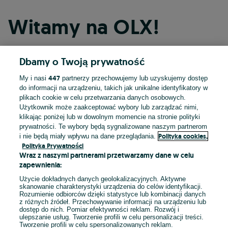
Witamy na OLX!
Dbamy o Twoją prywatność
Kontynuuj przez Facebooka
447
My i nasi
partnerzy przechowujemy lub uzyskujemy dostęp
do informacji na urządzeniu, takich jak unikalne identyfikatory w
Kontynuuj przez konto Apple
plikach cookie w celu przetwarzania danych osobowych.
Użytkownik może zaakceptować wybory lub zarządzać nimi,
klikając poniżej lub w dowolnym momencie na stronie polityki
prywatności. Te wybory będą sygnalizowane naszym partnerom
Kontynuuj przez konto Google
Polityka cookies,
i nie będą miały wpływu na dane przeglądania.
Polityka Prywatności
Wraz z naszymi partnerami przetwarzamy dane w celu
LUB
zapewnienia:
Zaloguj się
Załóż konto
Użycie dokładnych danych geolokalizacyjnych. Aktywne
skanowanie charakterystyki urządzenia do celów identyfikacji.
Rozumienie odbiorców dzięki statystyce lub kombinacji danych
E-mail
z różnych źródeł. Przechowywanie informacji na urządzeniu lub
dostęp do nich. Pomiar efektywności reklam. Rozwój i
ulepszanie usług. Tworzenie profili w celu personalizacji treści.
Tworzenie profili w celu spersonalizowanych reklam.