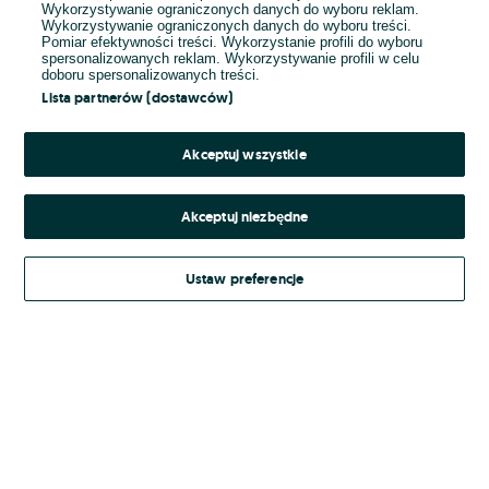
Wykorzystywanie ograniczonych danych do wyboru reklam.
Wykorzystywanie ograniczonych danych do wyboru treści.
Hasło
Pomiar efektywności treści. Wykorzystanie profili do wyboru
spersonalizowanych reklam. Wykorzystywanie profili w celu
doboru spersonalizowanych treści.
Lista partnerów (dostawców)
Nie pamiętasz hasła?
Akceptuj wszystkie
Zaloguj się
Akceptuj niezbędne
Kontynuując za pośrednictwem jednego z dostawców wskazanych powyżej,
Ustaw preferencje
Regulamin serwisu
akceptuję
OLX.pl w jego aktualnym brzmieniu.