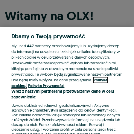
Witamy na OLX!
Dbamy o Twoją prywatność
Kontynuuj przez Facebooka
My i nasi
447
partnerzy przechowujemy lub uzyskujemy dostęp
do informacji na urządzeniu, takich jak unikalne identyfikatory w
Kontynuuj przez konto Apple
plikach cookie w celu przetwarzania danych osobowych.
Użytkownik może zaakceptować wybory lub zarządzać nimi,
klikając poniżej lub w dowolnym momencie na stronie polityki
prywatności. Te wybory będą sygnalizowane naszym partnerom
Kontynuuj przez konto Google
i nie będą miały wpływu na dane przeglądania.
Polityka
cookies,
Polityka Prywatności
Wraz z naszymi partnerami przetwarzamy dane w celu
LUB
zapewnienia:
Zaloguj się
Załóż konto
Użycie dokładnych danych geolokalizacyjnych. Aktywne
skanowanie charakterystyki urządzenia do celów identyfikacji.
Rozumienie odbiorców dzięki statystyce lub kombinacji danych
E-mail
z różnych źródeł. Przechowywanie informacji na urządzeniu lub
dostęp do nich. Pomiar efektywności reklam. Rozwój i
ulepszanie usług. Tworzenie profili w celu personalizacji treści.
Tworzenie profili w celu spersonalizowanych reklam.