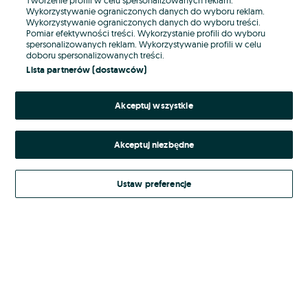
Wykorzystywanie ograniczonych danych do wyboru reklam.
Wykorzystywanie ograniczonych danych do wyboru treści.
Hasło
Pomiar efektywności treści. Wykorzystanie profili do wyboru
spersonalizowanych reklam. Wykorzystywanie profili w celu
doboru spersonalizowanych treści.
Lista partnerów (dostawców)
Nie pamiętasz hasła?
Akceptuj wszystkie
Zaloguj się
Akceptuj niezbędne
Kontynuując za pośrednictwem jednego z dostawców wskazanych powyżej,
akceptuję
Regulamin serwisu
OLX.pl w jego aktualnym brzmieniu.
Ustaw preferencje