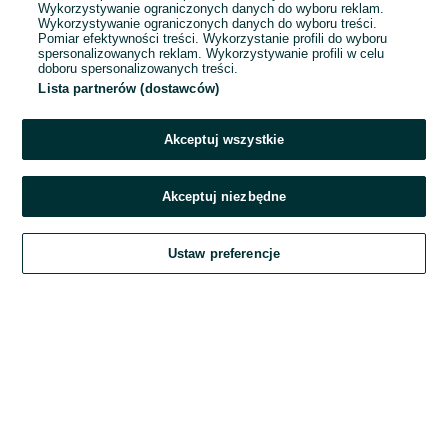
Wykorzystywanie ograniczonych danych do wyboru reklam.
Wykorzystywanie ograniczonych danych do wyboru treści.
Hasło
Pomiar efektywności treści. Wykorzystanie profili do wyboru
spersonalizowanych reklam. Wykorzystywanie profili w celu
doboru spersonalizowanych treści.
Lista partnerów (dostawców)
Nie pamiętasz hasła?
Akceptuj wszystkie
Zaloguj się
Akceptuj niezbędne
Kontynuując za pośrednictwem jednego z dostawców wskazanych powyżej,
Ustaw preferencje
akceptuję
Regulamin serwisu
OLX.pl w jego aktualnym brzmieniu.