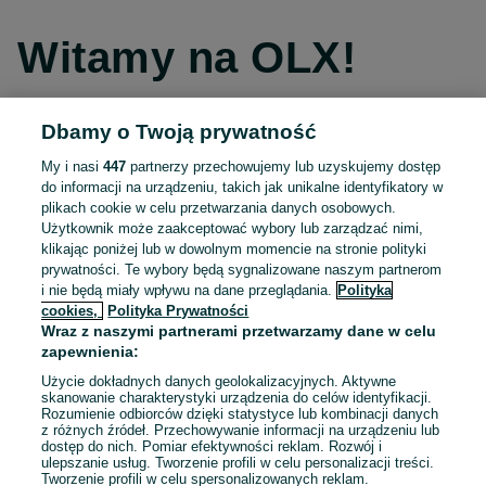
Witamy na OLX!
Dbamy o Twoją prywatność
Kontynuuj przez Facebooka
My i nasi
447
partnerzy przechowujemy lub uzyskujemy dostęp
do informacji na urządzeniu, takich jak unikalne identyfikatory w
Kontynuuj przez konto Apple
plikach cookie w celu przetwarzania danych osobowych.
Użytkownik może zaakceptować wybory lub zarządzać nimi,
klikając poniżej lub w dowolnym momencie na stronie polityki
prywatności. Te wybory będą sygnalizowane naszym partnerom
Kontynuuj przez konto Google
i nie będą miały wpływu na dane przeglądania.
Polityka
cookies,
Polityka Prywatności
Wraz z naszymi partnerami przetwarzamy dane w celu
LUB
zapewnienia:
Zaloguj się
Załóż konto
Użycie dokładnych danych geolokalizacyjnych. Aktywne
skanowanie charakterystyki urządzenia do celów identyfikacji.
Rozumienie odbiorców dzięki statystyce lub kombinacji danych
E-mail
z różnych źródeł. Przechowywanie informacji na urządzeniu lub
dostęp do nich. Pomiar efektywności reklam. Rozwój i
ulepszanie usług. Tworzenie profili w celu personalizacji treści.
Tworzenie profili w celu spersonalizowanych reklam.