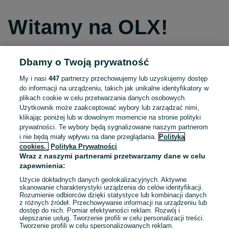
Witamy na OLX!
Dbamy o Twoją prywatność
Kontynuuj przez Facebooka
My i nasi
447
partnerzy przechowujemy lub uzyskujemy dostęp
do informacji na urządzeniu, takich jak unikalne identyfikatory w
Kontynuuj przez konto Apple
plikach cookie w celu przetwarzania danych osobowych.
Użytkownik może zaakceptować wybory lub zarządzać nimi,
klikając poniżej lub w dowolnym momencie na stronie polityki
prywatności. Te wybory będą sygnalizowane naszym partnerom
Kontynuuj przez konto Google
i nie będą miały wpływu na dane przeglądania.
Polityka
cookies,
Polityka Prywatności
Wraz z naszymi partnerami przetwarzamy dane w celu
LUB
zapewnienia:
Zaloguj się
Załóż konto
Użycie dokładnych danych geolokalizacyjnych. Aktywne
skanowanie charakterystyki urządzenia do celów identyfikacji.
Rozumienie odbiorców dzięki statystyce lub kombinacji danych
E-mail
z różnych źródeł. Przechowywanie informacji na urządzeniu lub
dostęp do nich. Pomiar efektywności reklam. Rozwój i
ulepszanie usług. Tworzenie profili w celu personalizacji treści.
Tworzenie profili w celu spersonalizowanych reklam.