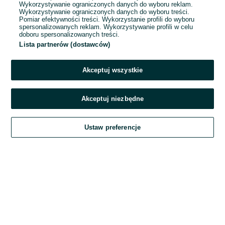
Wykorzystywanie ograniczonych danych do wyboru reklam.
Wykorzystywanie ograniczonych danych do wyboru treści.
Hasło
Pomiar efektywności treści. Wykorzystanie profili do wyboru
spersonalizowanych reklam. Wykorzystywanie profili w celu
doboru spersonalizowanych treści.
Lista partnerów (dostawców)
Nie pamiętasz hasła?
Akceptuj wszystkie
Zaloguj się
Akceptuj niezbędne
Kontynuując za pośrednictwem jednego z dostawców wskazanych powyżej,
Ustaw preferencje
akceptuję
Regulamin serwisu
OLX.pl w jego aktualnym brzmieniu.