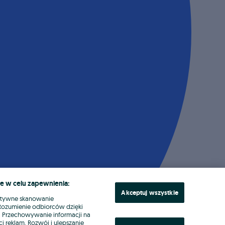
e w celu zapewnienia:
Akceptuj wszystkie
ktywne skanowanie
. Rozumienie odbiorców dzięki
ł. Przechowywanie informacji na
i reklam. Rozwój i ulepszanie