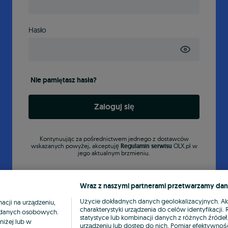
Hasło
Nie pamiętasz hasła?
Zaloguj się
Kontynuując za pośrednictwem jednego z dostawców
wskazanych powyżej, akceptuję
Regulamin serwisu
OLX.pl w
jego aktualnym brzmieniu.
Wraz z naszymi partnerami przetwarzamy dan
Użycie dokładnych danych geolokalizacyjnych. A
cji na urządzeniu,
charakterystyki urządzenia do celów identyfikacji
ia danych osobowych.
statystyce lub kombinacji danych z różnych źróde
niżej lub w
urządzeniu lub dostęp do nich. Pomiar efektywnośc