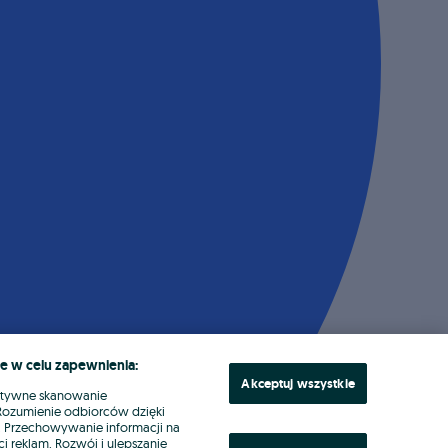
e w celu zapewnienia:
Akceptuj wszystkie
ktywne skanowanie
. Rozumienie odbiorców dzięki
ł. Przechowywanie informacji na
i reklam. Rozwój i ulepszanie