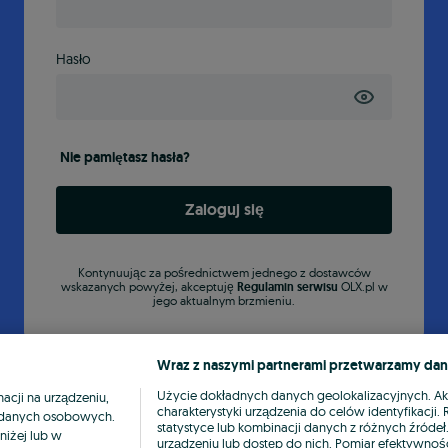
Hasło
Nie pamiętasz hasła?
Zaloguj się
Kontynuując za pośrednictwem jednego z dostawców
wskazanych powyżej, akceptuję
Regulamin serwisu
OLX.pl w
jego aktualnym brzmieniu.
Wraz z naszymi partnerami przetwarzamy dan
Użycie dokładnych danych geolokalizacyjnych. A
cji na urządzeniu,
charakterystyki urządzenia do celów identyfikacji
ia danych osobowych.
statystyce lub kombinacji danych z różnych źróde
niżej lub w
urządzeniu lub dostęp do nich. Pomiar efektywnośc