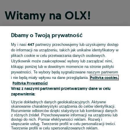
Witamy na OLX!
Dbamy o Twoją prywatność
Kontynuuj przez Facebooka
447
My i nasi
partnerzy przechowujemy lub uzyskujemy dostęp
do informacji na urządzeniu, takich jak unikalne identyfikatory w
Kontynuuj przez konto Apple
plikach cookie w celu przetwarzania danych osobowych.
Użytkownik może zaakceptować wybory lub zarządzać nimi,
klikając poniżej lub w dowolnym momencie na stronie polityki
prywatności. Te wybory będą sygnalizowane naszym partnerom
Kontynuuj przez konto Google
Polityka cookies,
i nie będą miały wpływu na dane przeglądania.
Polityka Prywatności
Wraz z naszymi partnerami przetwarzamy dane w celu
LUB
zapewnienia:
Zaloguj się
Załóż konto
Użycie dokładnych danych geolokalizacyjnych. Aktywne
skanowanie charakterystyki urządzenia do celów identyfikacji.
Rozumienie odbiorców dzięki statystyce lub kombinacji danych
E-mail
z różnych źródeł. Przechowywanie informacji na urządzeniu lub
dostęp do nich. Pomiar efektywności reklam. Rozwój i
ulepszanie usług. Tworzenie profili w celu personalizacji treści.
Tworzenie profili w celu spersonalizowanych reklam.