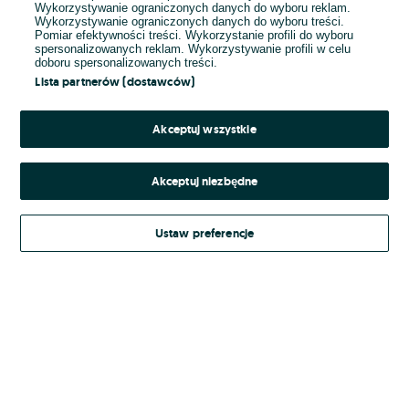
Wykorzystywanie ograniczonych danych do wyboru reklam.
Wykorzystywanie ograniczonych danych do wyboru treści.
Hasło
Pomiar efektywności treści. Wykorzystanie profili do wyboru
spersonalizowanych reklam. Wykorzystywanie profili w celu
doboru spersonalizowanych treści.
Lista partnerów (dostawców)
Nie pamiętasz hasła?
Akceptuj wszystkie
Zaloguj się
Akceptuj niezbędne
Kontynuując za pośrednictwem jednego z dostawców wskazanych powyżej,
Ustaw preferencje
Regulamin serwisu
akceptuję
OLX.pl w jego aktualnym brzmieniu.