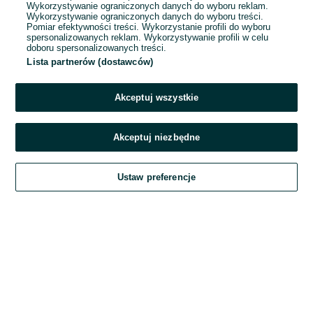
Wykorzystywanie ograniczonych danych do wyboru reklam.
Wykorzystywanie ograniczonych danych do wyboru treści.
Hasło
Pomiar efektywności treści. Wykorzystanie profili do wyboru
spersonalizowanych reklam. Wykorzystywanie profili w celu
doboru spersonalizowanych treści.
Lista partnerów (dostawców)
Nie pamiętasz hasła?
Akceptuj wszystkie
Zaloguj się
Akceptuj niezbędne
Kontynuując za pośrednictwem jednego z dostawców wskazanych powyżej,
Ustaw preferencje
akceptuję
Regulamin serwisu
OLX.pl w jego aktualnym brzmieniu.