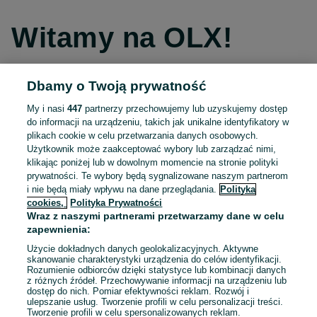
Witamy na OLX!
Dbamy o Twoją prywatność
Kontynuuj przez Facebooka
My i nasi
447
partnerzy przechowujemy lub uzyskujemy dostęp
do informacji na urządzeniu, takich jak unikalne identyfikatory w
Kontynuuj przez konto Apple
plikach cookie w celu przetwarzania danych osobowych.
Użytkownik może zaakceptować wybory lub zarządzać nimi,
klikając poniżej lub w dowolnym momencie na stronie polityki
prywatności. Te wybory będą sygnalizowane naszym partnerom
Kontynuuj przez konto Google
i nie będą miały wpływu na dane przeglądania.
Polityka
cookies,
Polityka Prywatności
Wraz z naszymi partnerami przetwarzamy dane w celu
LUB
zapewnienia:
Zaloguj się
Załóż konto
Użycie dokładnych danych geolokalizacyjnych. Aktywne
skanowanie charakterystyki urządzenia do celów identyfikacji.
Rozumienie odbiorców dzięki statystyce lub kombinacji danych
E-mail
z różnych źródeł. Przechowywanie informacji na urządzeniu lub
dostęp do nich. Pomiar efektywności reklam. Rozwój i
ulepszanie usług. Tworzenie profili w celu personalizacji treści.
Tworzenie profili w celu spersonalizowanych reklam.