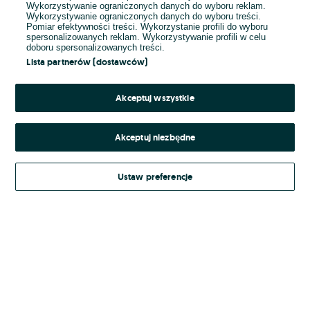
Wykorzystywanie ograniczonych danych do wyboru reklam.
Wykorzystywanie ograniczonych danych do wyboru treści.
Hasło
Pomiar efektywności treści. Wykorzystanie profili do wyboru
spersonalizowanych reklam. Wykorzystywanie profili w celu
doboru spersonalizowanych treści.
Lista partnerów (dostawców)
Nie pamiętasz hasła?
Akceptuj wszystkie
Zaloguj się
Akceptuj niezbędne
Kontynuując za pośrednictwem jednego z dostawców wskazanych powyżej,
Ustaw preferencje
Regulamin serwisu
akceptuję
OLX.pl w jego aktualnym brzmieniu.