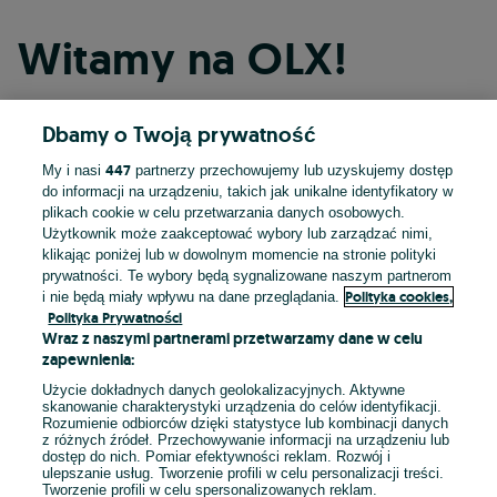
Witamy na OLX!
Dbamy o Twoją prywatność
Kontynuuj przez Facebooka
447
My i nasi
partnerzy przechowujemy lub uzyskujemy dostęp
do informacji na urządzeniu, takich jak unikalne identyfikatory w
Kontynuuj przez konto Apple
plikach cookie w celu przetwarzania danych osobowych.
Użytkownik może zaakceptować wybory lub zarządzać nimi,
klikając poniżej lub w dowolnym momencie na stronie polityki
prywatności. Te wybory będą sygnalizowane naszym partnerom
Kontynuuj przez konto Google
Polityka cookies,
i nie będą miały wpływu na dane przeglądania.
Polityka Prywatności
Wraz z naszymi partnerami przetwarzamy dane w celu
LUB
zapewnienia:
Zaloguj się
Załóż konto
Użycie dokładnych danych geolokalizacyjnych. Aktywne
skanowanie charakterystyki urządzenia do celów identyfikacji.
Rozumienie odbiorców dzięki statystyce lub kombinacji danych
E-mail
z różnych źródeł. Przechowywanie informacji na urządzeniu lub
dostęp do nich. Pomiar efektywności reklam. Rozwój i
ulepszanie usług. Tworzenie profili w celu personalizacji treści.
Tworzenie profili w celu spersonalizowanych reklam.