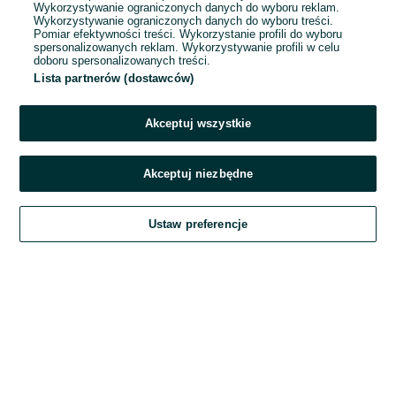
Wykorzystywanie ograniczonych danych do wyboru reklam.
Wykorzystywanie ograniczonych danych do wyboru treści.
Hasło
Pomiar efektywności treści. Wykorzystanie profili do wyboru
spersonalizowanych reklam. Wykorzystywanie profili w celu
doboru spersonalizowanych treści.
Lista partnerów (dostawców)
Nie pamiętasz hasła?
Akceptuj wszystkie
Zaloguj się
Akceptuj niezbędne
Kontynuując za pośrednictwem jednego z dostawców wskazanych powyżej,
Ustaw preferencje
akceptuję
Regulamin serwisu
OLX.pl w jego aktualnym brzmieniu.