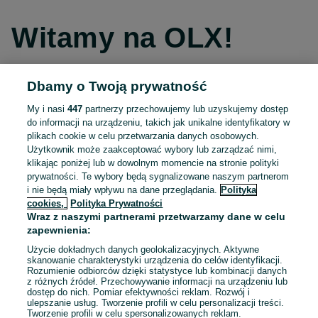
Witamy na OLX!
Dbamy o Twoją prywatność
Kontynuuj przez Facebooka
My i nasi
447
partnerzy przechowujemy lub uzyskujemy dostęp
do informacji na urządzeniu, takich jak unikalne identyfikatory w
Kontynuuj przez konto Apple
plikach cookie w celu przetwarzania danych osobowych.
Użytkownik może zaakceptować wybory lub zarządzać nimi,
klikając poniżej lub w dowolnym momencie na stronie polityki
prywatności. Te wybory będą sygnalizowane naszym partnerom
Kontynuuj przez konto Google
i nie będą miały wpływu na dane przeglądania.
Polityka
cookies,
Polityka Prywatności
Wraz z naszymi partnerami przetwarzamy dane w celu
LUB
zapewnienia:
Zaloguj się
Załóż konto
Użycie dokładnych danych geolokalizacyjnych. Aktywne
skanowanie charakterystyki urządzenia do celów identyfikacji.
Rozumienie odbiorców dzięki statystyce lub kombinacji danych
E-mail
z różnych źródeł. Przechowywanie informacji na urządzeniu lub
dostęp do nich. Pomiar efektywności reklam. Rozwój i
ulepszanie usług. Tworzenie profili w celu personalizacji treści.
Tworzenie profili w celu spersonalizowanych reklam.