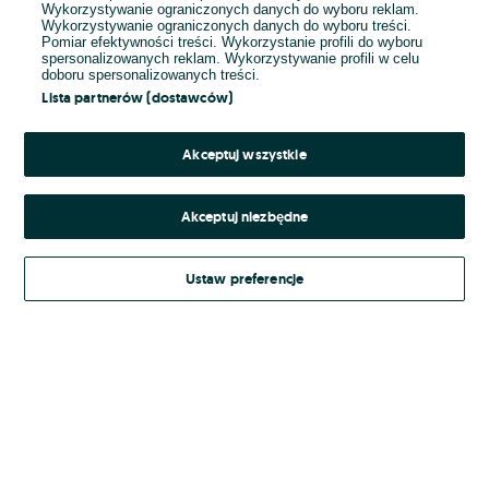
Wykorzystywanie ograniczonych danych do wyboru reklam.
Wykorzystywanie ograniczonych danych do wyboru treści.
Hasło
Pomiar efektywności treści. Wykorzystanie profili do wyboru
spersonalizowanych reklam. Wykorzystywanie profili w celu
doboru spersonalizowanych treści.
Lista partnerów (dostawców)
Nie pamiętasz hasła?
Akceptuj wszystkie
Zaloguj się
Akceptuj niezbędne
Kontynuując za pośrednictwem jednego z dostawców wskazanych powyżej,
Ustaw preferencje
Regulamin serwisu
akceptuję
OLX.pl w jego aktualnym brzmieniu.