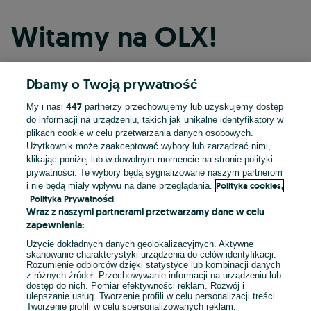
Witamy na OLX!
Dbamy o Twoją prywatność
Kontynuuj przez Facebooka
447
My i nasi
partnerzy przechowujemy lub uzyskujemy dostęp
do informacji na urządzeniu, takich jak unikalne identyfikatory w
Kontynuuj przez konto Apple
plikach cookie w celu przetwarzania danych osobowych.
Użytkownik może zaakceptować wybory lub zarządzać nimi,
klikając poniżej lub w dowolnym momencie na stronie polityki
prywatności. Te wybory będą sygnalizowane naszym partnerom
Kontynuuj przez konto Google
Polityka cookies,
i nie będą miały wpływu na dane przeglądania.
Polityka Prywatności
Wraz z naszymi partnerami przetwarzamy dane w celu
LUB
zapewnienia:
Zaloguj się
Załóż konto
Użycie dokładnych danych geolokalizacyjnych. Aktywne
skanowanie charakterystyki urządzenia do celów identyfikacji.
Rozumienie odbiorców dzięki statystyce lub kombinacji danych
E-mail
z różnych źródeł. Przechowywanie informacji na urządzeniu lub
dostęp do nich. Pomiar efektywności reklam. Rozwój i
ulepszanie usług. Tworzenie profili w celu personalizacji treści.
Tworzenie profili w celu spersonalizowanych reklam.