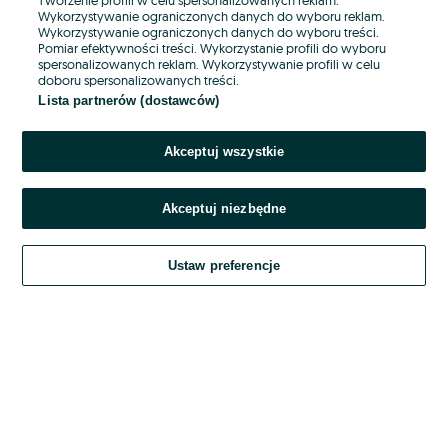
Wykorzystywanie ograniczonych danych do wyboru reklam.
Wykorzystywanie ograniczonych danych do wyboru treści.
Hasło
Pomiar efektywności treści. Wykorzystanie profili do wyboru
spersonalizowanych reklam. Wykorzystywanie profili w celu
doboru spersonalizowanych treści.
Lista partnerów (dostawców)
Nie pamiętasz hasła?
Akceptuj wszystkie
Zaloguj się
Akceptuj niezbędne
Kontynuując za pośrednictwem jednego z dostawców wskazanych powyżej,
akceptuję
OLX.pl w jego aktualnym brzmieniu.
Ustaw preferencje
Regulamin serwisu