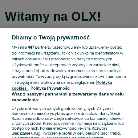
Witamy na OLX!
Dbamy o Twoją prywatność
Kontynuuj przez Facebooka
My i nasi
partnerzy przechowujemy lub uzyskujemy dostęp
447
do informacji na urządzeniu, takich jak unikalne identyfikatory w
Kontynuuj przez konto Apple
plikach cookie w celu przetwarzania danych osobowych.
Użytkownik może zaakceptować wybory lub zarządzać nimi,
klikając poniżej lub w dowolnym momencie na stronie polityki
prywatności. Te wybory będą sygnalizowane naszym partnerom
Kontynuuj przez konto Google
i nie będą miały wpływu na dane przeglądania.
Polityka
cookies,
Polityka Prywatności
Wraz z naszymi partnerami przetwarzamy dane w celu
LUB
zapewnienia:
Zaloguj się
Załóż konto
Użycie dokładnych danych geolokalizacyjnych. Aktywne
skanowanie charakterystyki urządzenia do celów identyfikacji.
Rozumienie odbiorców dzięki statystyce lub kombinacji danych
E-mail
z różnych źródeł. Przechowywanie informacji na urządzeniu lub
dostęp do nich. Pomiar efektywności reklam. Rozwój i
ulepszanie usług. Tworzenie profili w celu personalizacji treści.
Tworzenie profili w celu spersonalizowanych reklam.