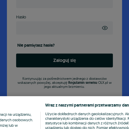
Hasło
Nie pamiętasz hasła?
Zaloguj się
Kontynuując za pośrednictwem jednego z dostawców
wskazanych powyżej, akceptuję
Regulamin serwisu
OLX.pl w
jego aktualnym brzmieniu.
Wraz z naszymi partnerami przetwarzamy dan
Użycie dokładnych danych geolokalizacyjnych. A
cji na urządzeniu,
charakterystyki urządzenia do celów identyfikacji
ia danych osobowych.
statystyce lub kombinacji danych z różnych źróde
niżej lub w
urządzeniu lub dostęp do nich. Pomiar efektywnośc