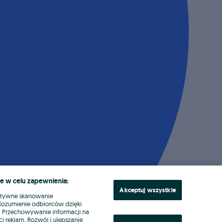
e w celu zapewnienia:
Akceptuj wszystkie
ktywne skanowanie
. Rozumienie odbiorców dzięki
ł. Przechowywanie informacji na
i reklam. Rozwój i ulepszanie