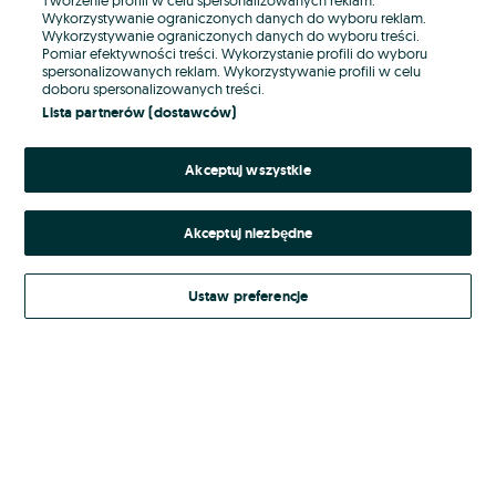
Wykorzystywanie ograniczonych danych do wyboru reklam.
Wykorzystywanie ograniczonych danych do wyboru treści.
Hasło
Pomiar efektywności treści. Wykorzystanie profili do wyboru
spersonalizowanych reklam. Wykorzystywanie profili w celu
doboru spersonalizowanych treści.
Lista partnerów (dostawców)
Nie pamiętasz hasła?
Akceptuj wszystkie
Zaloguj się
Akceptuj niezbędne
Kontynuując za pośrednictwem jednego z dostawców wskazanych powyżej,
akceptuję
Regulamin serwisu
OLX.pl w jego aktualnym brzmieniu.
Ustaw preferencje