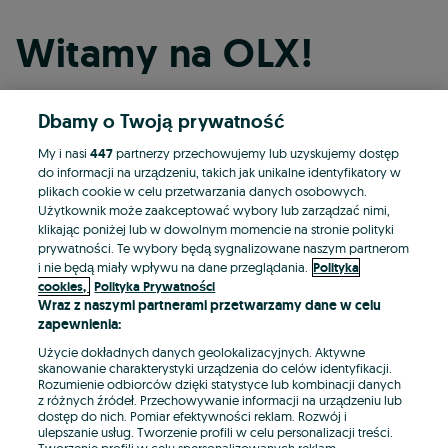
Witamy na OLX!
Dbamy o Twoją prywatność
Kontynuuj przez Facebooka
My i nasi
447
partnerzy przechowujemy lub uzyskujemy dostęp
do informacji na urządzeniu, takich jak unikalne identyfikatory w
Kontynuuj przez konto Apple
plikach cookie w celu przetwarzania danych osobowych.
Użytkownik może zaakceptować wybory lub zarządzać nimi,
klikając poniżej lub w dowolnym momencie na stronie polityki
prywatności. Te wybory będą sygnalizowane naszym partnerom
Kontynuuj przez konto Google
i nie będą miały wpływu na dane przeglądania.
Polityka
cookies,
Polityka Prywatności
Wraz z naszymi partnerami przetwarzamy dane w celu
LUB
zapewnienia:
Zaloguj się
Załóż konto
Użycie dokładnych danych geolokalizacyjnych. Aktywne
skanowanie charakterystyki urządzenia do celów identyfikacji.
Rozumienie odbiorców dzięki statystyce lub kombinacji danych
E-mail
z różnych źródeł. Przechowywanie informacji na urządzeniu lub
dostęp do nich. Pomiar efektywności reklam. Rozwój i
ulepszanie usług. Tworzenie profili w celu personalizacji treści.
Tworzenie profili w celu spersonalizowanych reklam.