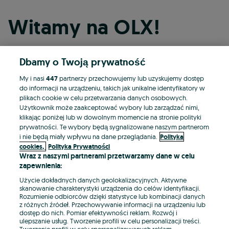
Witamy na OLX!
Dbamy o Twoją prywatność
Kontynuuj przez Facebooka
My i nasi
447
partnerzy przechowujemy lub uzyskujemy dostęp
do informacji na urządzeniu, takich jak unikalne identyfikatory w
Kontynuuj przez konto Apple
plikach cookie w celu przetwarzania danych osobowych.
Użytkownik może zaakceptować wybory lub zarządzać nimi,
klikając poniżej lub w dowolnym momencie na stronie polityki
prywatności. Te wybory będą sygnalizowane naszym partnerom
Kontynuuj przez konto Google
i nie będą miały wpływu na dane przeglądania.
Polityka
cookies,
Polityka Prywatności
Wraz z naszymi partnerami przetwarzamy dane w celu
LUB
zapewnienia:
Zaloguj się
Załóż konto
Użycie dokładnych danych geolokalizacyjnych. Aktywne
skanowanie charakterystyki urządzenia do celów identyfikacji.
Rozumienie odbiorców dzięki statystyce lub kombinacji danych
E-mail
z różnych źródeł. Przechowywanie informacji na urządzeniu lub
dostęp do nich. Pomiar efektywności reklam. Rozwój i
ulepszanie usług. Tworzenie profili w celu personalizacji treści.
Tworzenie profili w celu spersonalizowanych reklam.