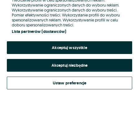
Wykorzystywanie ograniczonych danych do wyboru reklam.
Wykorzystywanie ograniczonych danych do wyboru treści.
Hasło
Pomiar efektywności treści. Wykorzystanie profili do wyboru
spersonalizowanych reklam. Wykorzystywanie profili w celu
doboru spersonalizowanych treści.
Lista partnerów (dostawców)
Nie pamiętasz hasła?
Akceptuj wszystkie
Zaloguj się
Akceptuj niezbędne
Kontynuując za pośrednictwem jednego z dostawców wskazanych powyżej,
akceptuję
Regulamin serwisu
OLX.pl w jego aktualnym brzmieniu.
Ustaw preferencje