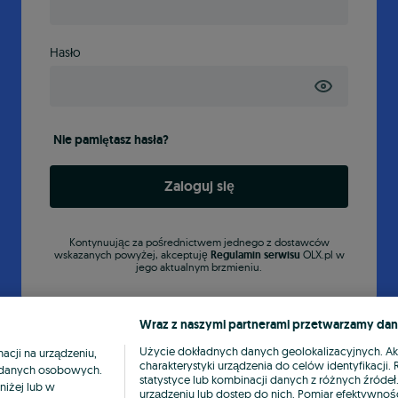
Hasło
Nie pamiętasz hasła?
Zaloguj się
Kontynuując za pośrednictwem jednego z dostawców
wskazanych powyżej, akceptuję
Regulamin serwisu
OLX.pl w
jego aktualnym brzmieniu.
Wraz z naszymi partnerami przetwarzamy dan
Użycie dokładnych danych geolokalizacyjnych. A
cji na urządzeniu,
charakterystyki urządzenia do celów identyfikacji
ia danych osobowych.
statystyce lub kombinacji danych z różnych źróde
niżej lub w
urządzeniu lub dostęp do nich. Pomiar efektywnośc