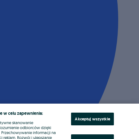
e w celu zapewnienia:
Akceptuj wszystkie
ktywne skanowanie
. Rozumienie odbiorców dzięki
ł. Przechowywanie informacji na
i reklam. Rozwój i ulepszanie