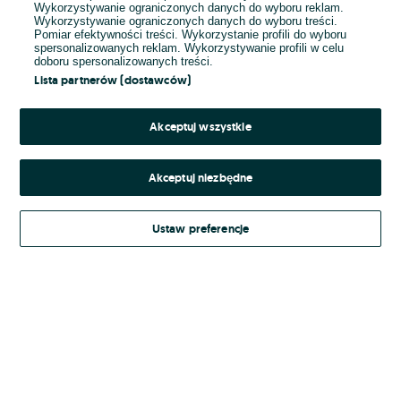
Wykorzystywanie ograniczonych danych do wyboru reklam.
Wykorzystywanie ograniczonych danych do wyboru treści.
Hasło
Pomiar efektywności treści. Wykorzystanie profili do wyboru
spersonalizowanych reklam. Wykorzystywanie profili w celu
doboru spersonalizowanych treści.
Lista partnerów (dostawców)
Nie pamiętasz hasła?
Akceptuj wszystkie
Zaloguj się
Akceptuj niezbędne
Kontynuując za pośrednictwem jednego z dostawców wskazanych powyżej,
Ustaw preferencje
Regulamin serwisu
akceptuję
OLX.pl w jego aktualnym brzmieniu.