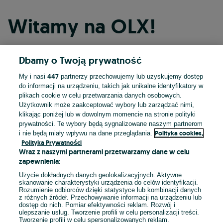
Witamy na OLX!
Dbamy o Twoją prywatność
Kontynuuj przez Facebooka
447
My i nasi
partnerzy przechowujemy lub uzyskujemy dostęp
do informacji na urządzeniu, takich jak unikalne identyfikatory w
Kontynuuj przez konto Apple
plikach cookie w celu przetwarzania danych osobowych.
Użytkownik może zaakceptować wybory lub zarządzać nimi,
klikając poniżej lub w dowolnym momencie na stronie polityki
prywatności. Te wybory będą sygnalizowane naszym partnerom
Kontynuuj przez konto Google
Polityka cookies,
i nie będą miały wpływu na dane przeglądania.
Polityka Prywatności
Wraz z naszymi partnerami przetwarzamy dane w celu
LUB
zapewnienia:
Zaloguj się
Załóż konto
Użycie dokładnych danych geolokalizacyjnych. Aktywne
skanowanie charakterystyki urządzenia do celów identyfikacji.
Rozumienie odbiorców dzięki statystyce lub kombinacji danych
E-mail
z różnych źródeł. Przechowywanie informacji na urządzeniu lub
dostęp do nich. Pomiar efektywności reklam. Rozwój i
ulepszanie usług. Tworzenie profili w celu personalizacji treści.
Tworzenie profili w celu spersonalizowanych reklam.