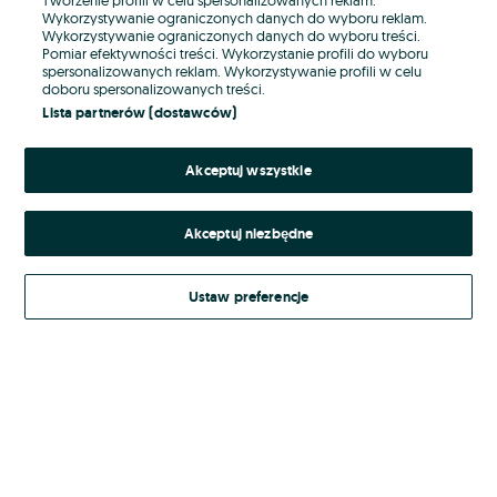
Wykorzystywanie ograniczonych danych do wyboru reklam.
Wykorzystywanie ograniczonych danych do wyboru treści.
Hasło
Pomiar efektywności treści. Wykorzystanie profili do wyboru
spersonalizowanych reklam. Wykorzystywanie profili w celu
doboru spersonalizowanych treści.
Lista partnerów (dostawców)
Nie pamiętasz hasła?
Akceptuj wszystkie
Zaloguj się
Akceptuj niezbędne
Kontynuując za pośrednictwem jednego z dostawców wskazanych powyżej,
akceptuję
Regulamin serwisu
OLX.pl w jego aktualnym brzmieniu.
Ustaw preferencje