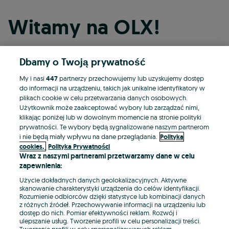
Witamy na OLX!
Dbamy o Twoją prywatność
Kontynuuj przez Facebooka
My i nasi
447
partnerzy przechowujemy lub uzyskujemy dostęp
do informacji na urządzeniu, takich jak unikalne identyfikatory w
Kontynuuj przez konto Apple
plikach cookie w celu przetwarzania danych osobowych.
Użytkownik może zaakceptować wybory lub zarządzać nimi,
klikając poniżej lub w dowolnym momencie na stronie polityki
prywatności. Te wybory będą sygnalizowane naszym partnerom
Kontynuuj przez konto Google
i nie będą miały wpływu na dane przeglądania.
Polityka
cookies,
Polityka Prywatności
Wraz z naszymi partnerami przetwarzamy dane w celu
LUB
zapewnienia:
Zaloguj się
Załóż konto
Użycie dokładnych danych geolokalizacyjnych. Aktywne
skanowanie charakterystyki urządzenia do celów identyfikacji.
Rozumienie odbiorców dzięki statystyce lub kombinacji danych
E-mail
z różnych źródeł. Przechowywanie informacji na urządzeniu lub
dostęp do nich. Pomiar efektywności reklam. Rozwój i
ulepszanie usług. Tworzenie profili w celu personalizacji treści.
Tworzenie profili w celu spersonalizowanych reklam.