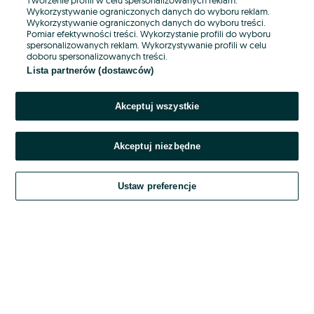
Wykorzystywanie ograniczonych danych do wyboru reklam.
Wykorzystywanie ograniczonych danych do wyboru treści.
Hasło
Pomiar efektywności treści. Wykorzystanie profili do wyboru
spersonalizowanych reklam. Wykorzystywanie profili w celu
doboru spersonalizowanych treści.
Lista partnerów (dostawców)
Nie pamiętasz hasła?
Akceptuj wszystkie
Zaloguj się
Akceptuj niezbędne
Kontynuując za pośrednictwem jednego z dostawców wskazanych powyżej,
akceptuję
OLX.pl w jego aktualnym brzmieniu.
Ustaw preferencje
Regulamin serwisu