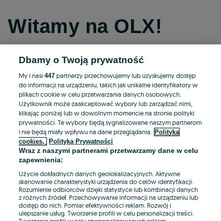
Witamy na OLX!
Dbamy o Twoją prywatność
Kontynuuj przez Facebooka
My i nasi
partnerzy przechowujemy lub uzyskujemy dostęp
447
do informacji na urządzeniu, takich jak unikalne identyfikatory w
Kontynuuj przez konto Apple
plikach cookie w celu przetwarzania danych osobowych.
Użytkownik może zaakceptować wybory lub zarządzać nimi,
klikając poniżej lub w dowolnym momencie na stronie polityki
prywatności. Te wybory będą sygnalizowane naszym partnerom
Kontynuuj przez konto Google
i nie będą miały wpływu na dane przeglądania.
Polityka
cookies,
Polityka Prywatności
Wraz z naszymi partnerami przetwarzamy dane w celu
LUB
zapewnienia:
Zaloguj się
Załóż konto
Użycie dokładnych danych geolokalizacyjnych. Aktywne
skanowanie charakterystyki urządzenia do celów identyfikacji.
Rozumienie odbiorców dzięki statystyce lub kombinacji danych
E-mail
z różnych źródeł. Przechowywanie informacji na urządzeniu lub
dostęp do nich. Pomiar efektywności reklam. Rozwój i
ulepszanie usług. Tworzenie profili w celu personalizacji treści.
Tworzenie profili w celu spersonalizowanych reklam.