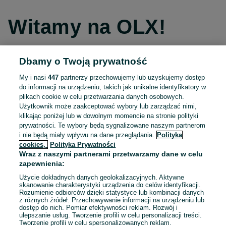
Witamy na OLX!
Dbamy o Twoją prywatność
Kontynuuj przez Facebooka
My i nasi
447
partnerzy przechowujemy lub uzyskujemy dostęp
do informacji na urządzeniu, takich jak unikalne identyfikatory w
Kontynuuj przez konto Apple
plikach cookie w celu przetwarzania danych osobowych.
Użytkownik może zaakceptować wybory lub zarządzać nimi,
klikając poniżej lub w dowolnym momencie na stronie polityki
prywatności. Te wybory będą sygnalizowane naszym partnerom
Kontynuuj przez konto Google
i nie będą miały wpływu na dane przeglądania.
Polityka
cookies,
Polityka Prywatności
Wraz z naszymi partnerami przetwarzamy dane w celu
LUB
zapewnienia:
Zaloguj się
Załóż konto
Użycie dokładnych danych geolokalizacyjnych. Aktywne
skanowanie charakterystyki urządzenia do celów identyfikacji.
Rozumienie odbiorców dzięki statystyce lub kombinacji danych
E-mail
z różnych źródeł. Przechowywanie informacji na urządzeniu lub
dostęp do nich. Pomiar efektywności reklam. Rozwój i
ulepszanie usług. Tworzenie profili w celu personalizacji treści.
Tworzenie profili w celu spersonalizowanych reklam.