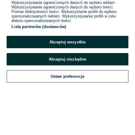
Wykorzystywanie ograniczonych danych do wyboru reklam.
Wykorzystywanie ograniczonych danych do wyboru treści.
Hasło
Pomiar efektywności treści. Wykorzystanie profili do wyboru
spersonalizowanych reklam. Wykorzystywanie profili w celu
doboru spersonalizowanych treści.
Lista partnerów (dostawców)
Nie pamiętasz hasła?
Akceptuj wszystkie
Zaloguj się
Akceptuj niezbędne
Kontynuując za pośrednictwem jednego z dostawców wskazanych powyżej,
Ustaw preferencje
akceptuję
Regulamin serwisu
OLX.pl w jego aktualnym brzmieniu.