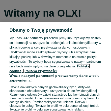
Witamy na OLX!
Dbamy o Twoją prywatność
Kontynuuj przez Facebooka
My i nasi
447
partnerzy przechowujemy lub uzyskujemy dostęp
do informacji na urządzeniu, takich jak unikalne identyfikatory w
Kontynuuj przez konto Apple
plikach cookie w celu przetwarzania danych osobowych.
Użytkownik może zaakceptować wybory lub zarządzać nimi,
klikając poniżej lub w dowolnym momencie na stronie polityki
prywatności. Te wybory będą sygnalizowane naszym partnerom
Kontynuuj przez konto Google
i nie będą miały wpływu na dane przeglądania.
Polityka
cookies,
Polityka Prywatności
Wraz z naszymi partnerami przetwarzamy dane w celu
LUB
zapewnienia:
Zaloguj się
Załóż konto
Użycie dokładnych danych geolokalizacyjnych. Aktywne
skanowanie charakterystyki urządzenia do celów identyfikacji.
Rozumienie odbiorców dzięki statystyce lub kombinacji danych
E-mail
z różnych źródeł. Przechowywanie informacji na urządzeniu lub
dostęp do nich. Pomiar efektywności reklam. Rozwój i
ulepszanie usług. Tworzenie profili w celu personalizacji treści.
Tworzenie profili w celu spersonalizowanych reklam.