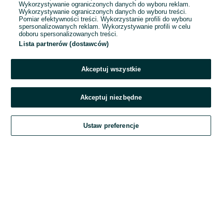
Wykorzystywanie ograniczonych danych do wyboru reklam.
Wykorzystywanie ograniczonych danych do wyboru treści.
Hasło
Pomiar efektywności treści. Wykorzystanie profili do wyboru
spersonalizowanych reklam. Wykorzystywanie profili w celu
doboru spersonalizowanych treści.
Lista partnerów (dostawców)
Nie pamiętasz hasła?
Akceptuj wszystkie
Zaloguj się
Akceptuj niezbędne
Kontynuując za pośrednictwem jednego z dostawców wskazanych powyżej,
Ustaw preferencje
akceptuję
Regulamin serwisu
OLX.pl w jego aktualnym brzmieniu.