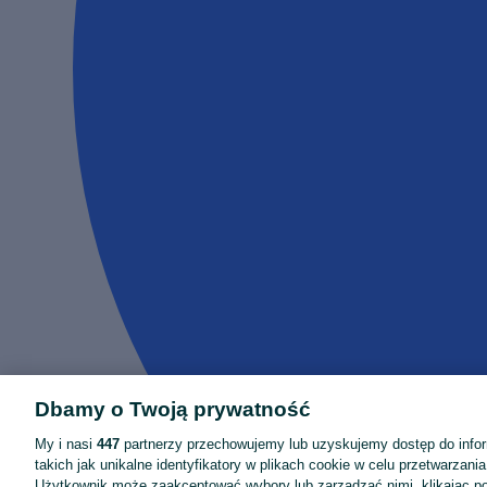
Dbamy o Twoją prywatność
My i nasi
447
partnerzy przechowujemy lub uzyskujemy dostęp do infor
takich jak unikalne identyfikatory w plikach cookie w celu przetwarzan
Użytkownik może zaakceptować wybory lub zarządzać nimi, klikając po