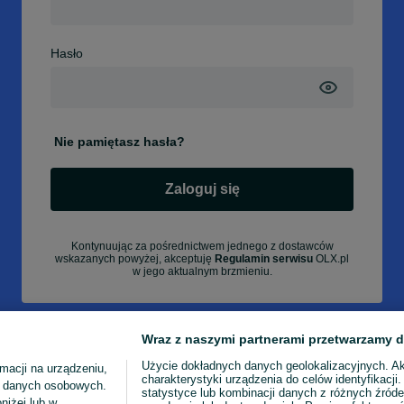
Hasło
Nie pamiętasz hasła?
Zaloguj się
Kontynuując za pośrednictwem jednego z dostawców
wskazanych powyżej, akceptuję
Regulamin serwisu
OLX.pl
w jego aktualnym brzmieniu.
Wraz z naszymi partnerami przetwarzamy d
Użycie dokładnych danych geolokalizacyjnych. A
macji na urządzeniu,
charakterystyki urządzenia do celów identyfikacji
ia danych osobowych.
statystyce lub kombinacji danych z różnych źróde
niżej lub w