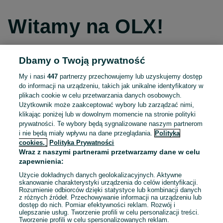
Witamy na OLX!
Dbamy o Twoją prywatność
Kontynuuj przez Facebooka
My i nasi
447
partnerzy przechowujemy lub uzyskujemy dostęp
do informacji na urządzeniu, takich jak unikalne identyfikatory w
Kontynuuj przez konto Apple
plikach cookie w celu przetwarzania danych osobowych.
Użytkownik może zaakceptować wybory lub zarządzać nimi,
klikając poniżej lub w dowolnym momencie na stronie polityki
prywatności. Te wybory będą sygnalizowane naszym partnerom
Kontynuuj przez konto Google
i nie będą miały wpływu na dane przeglądania.
Polityka
cookies,
Polityka Prywatności
Wraz z naszymi partnerami przetwarzamy dane w celu
LUB
zapewnienia:
Zaloguj się
Załóż konto
Użycie dokładnych danych geolokalizacyjnych. Aktywne
skanowanie charakterystyki urządzenia do celów identyfikacji.
Rozumienie odbiorców dzięki statystyce lub kombinacji danych
E-mail
z różnych źródeł. Przechowywanie informacji na urządzeniu lub
dostęp do nich. Pomiar efektywności reklam. Rozwój i
ulepszanie usług. Tworzenie profili w celu personalizacji treści.
Tworzenie profili w celu spersonalizowanych reklam.