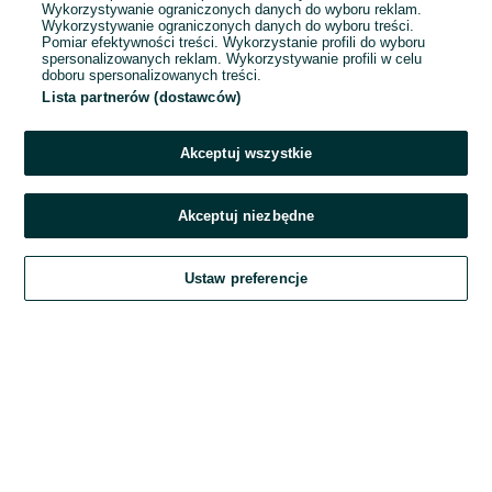
Wykorzystywanie ograniczonych danych do wyboru reklam.
Wykorzystywanie ograniczonych danych do wyboru treści.
Hasło
Pomiar efektywności treści. Wykorzystanie profili do wyboru
spersonalizowanych reklam. Wykorzystywanie profili w celu
doboru spersonalizowanych treści.
Lista partnerów (dostawców)
Nie pamiętasz hasła?
Akceptuj wszystkie
Zaloguj się
Akceptuj niezbędne
Kontynuując za pośrednictwem jednego z dostawców wskazanych powyżej,
Ustaw preferencje
akceptuję
Regulamin serwisu
OLX.pl w jego aktualnym brzmieniu.