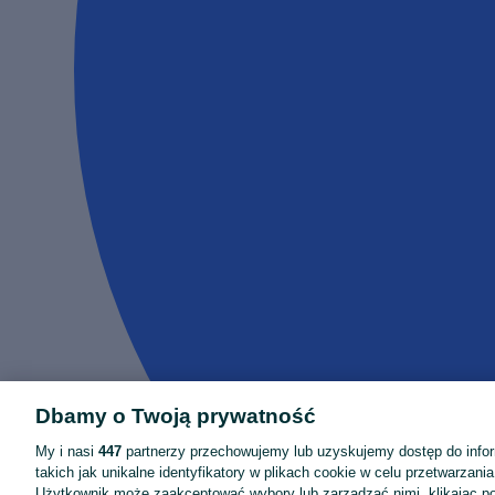
Dbamy o Twoją prywatność
My i nasi
447
partnerzy przechowujemy lub uzyskujemy dostęp do infor
takich jak unikalne identyfikatory w plikach cookie w celu przetwarzan
Użytkownik może zaakceptować wybory lub zarządzać nimi, klikając po