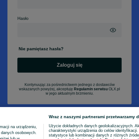
Hasło
Nie pamiętasz hasła?
Zaloguj się
Kontynuując za pośrednictwem jednego z dostawców
wskazanych powyżej, akceptuję
Regulamin serwisu
OLX.pl
w jego aktualnym brzmieniu.
Wraz z naszymi partnerami przetwarzamy d
Użycie dokładnych danych geolokalizacyjnych. A
macji na urządzeniu,
charakterystyki urządzenia do celów identyfikacji
ia danych osobowych.
statystyce lub kombinacji danych z różnych źróde
niżej lub w