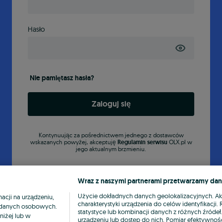
Hasło
Nie pamiętasz hasła?
Zaloguj się
Kontynuując za pośrednictwem jednego z dostawców
wskazanych powyżej, akceptuję
Regulamin serwisu
OLX.pl w
jego aktualnym brzmieniu.
Wraz z naszymi partnerami przetwarzamy dan
Użycie dokładnych danych geolokalizacyjnych. A
cji na urządzeniu,
charakterystyki urządzenia do celów identyfikacji
ia danych osobowych.
statystyce lub kombinacji danych z różnych źróde
niżej lub w
urządzeniu lub dostęp do nich. Pomiar efektywnośc