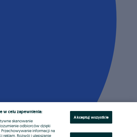
e w celu zapewnienia:
Akceptuj wszystkie
ktywne skanowanie
. Rozumienie odbiorców dzięki
ł. Przechowywanie informacji na
i reklam. Rozwój i ulepszanie