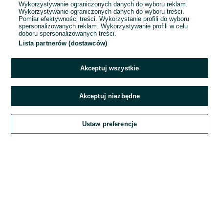
Wykorzystywanie ograniczonych danych do wyboru reklam.
Wykorzystywanie ograniczonych danych do wyboru treści.
Hasło
Pomiar efektywności treści. Wykorzystanie profili do wyboru
spersonalizowanych reklam. Wykorzystywanie profili w celu
doboru spersonalizowanych treści.
Lista partnerów (dostawców)
Nie pamiętasz hasła?
Akceptuj wszystkie
Zaloguj się
Akceptuj niezbędne
Kontynuując za pośrednictwem jednego z dostawców wskazanych powyżej,
Ustaw preferencje
akceptuję
Regulamin serwisu
OLX.pl w jego aktualnym brzmieniu.