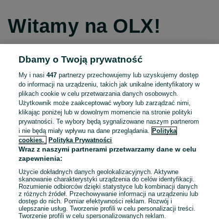
Witamy na OLX!
Dbamy o Twoją prywatność
Kontynuuj przez Facebooka
My i nasi
447
partnerzy przechowujemy lub uzyskujemy dostęp
do informacji na urządzeniu, takich jak unikalne identyfikatory w
Kontynuuj przez konto Apple
plikach cookie w celu przetwarzania danych osobowych.
Użytkownik może zaakceptować wybory lub zarządzać nimi,
klikając poniżej lub w dowolnym momencie na stronie polityki
prywatności. Te wybory będą sygnalizowane naszym partnerom
Kontynuuj przez konto Google
i nie będą miały wpływu na dane przeglądania.
Polityka
cookies,
Polityka Prywatności
Wraz z naszymi partnerami przetwarzamy dane w celu
LUB
zapewnienia:
Zaloguj się
Załóż konto
Użycie dokładnych danych geolokalizacyjnych. Aktywne
skanowanie charakterystyki urządzenia do celów identyfikacji.
Rozumienie odbiorców dzięki statystyce lub kombinacji danych
E-mail
z różnych źródeł. Przechowywanie informacji na urządzeniu lub
dostęp do nich. Pomiar efektywności reklam. Rozwój i
ulepszanie usług. Tworzenie profili w celu personalizacji treści.
Tworzenie profili w celu spersonalizowanych reklam.