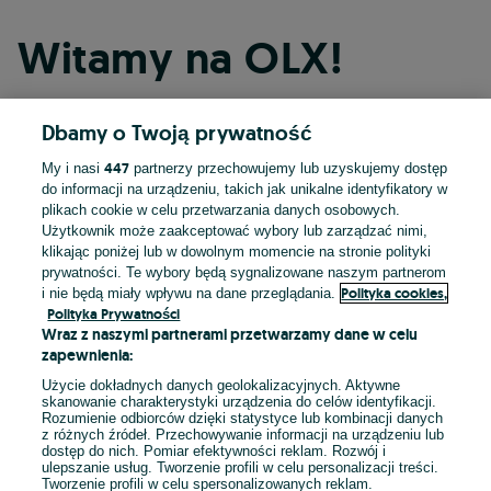
Witamy na OLX!
Dbamy o Twoją prywatność
Kontynuuj przez Facebooka
447
My i nasi
partnerzy przechowujemy lub uzyskujemy dostęp
do informacji na urządzeniu, takich jak unikalne identyfikatory w
Kontynuuj przez konto Apple
plikach cookie w celu przetwarzania danych osobowych.
Użytkownik może zaakceptować wybory lub zarządzać nimi,
klikając poniżej lub w dowolnym momencie na stronie polityki
prywatności. Te wybory będą sygnalizowane naszym partnerom
Kontynuuj przez konto Google
Polityka cookies,
i nie będą miały wpływu na dane przeglądania.
Polityka Prywatności
Wraz z naszymi partnerami przetwarzamy dane w celu
LUB
zapewnienia:
Zaloguj się
Załóż konto
Użycie dokładnych danych geolokalizacyjnych. Aktywne
skanowanie charakterystyki urządzenia do celów identyfikacji.
Rozumienie odbiorców dzięki statystyce lub kombinacji danych
E-mail
z różnych źródeł. Przechowywanie informacji na urządzeniu lub
dostęp do nich. Pomiar efektywności reklam. Rozwój i
ulepszanie usług. Tworzenie profili w celu personalizacji treści.
Tworzenie profili w celu spersonalizowanych reklam.