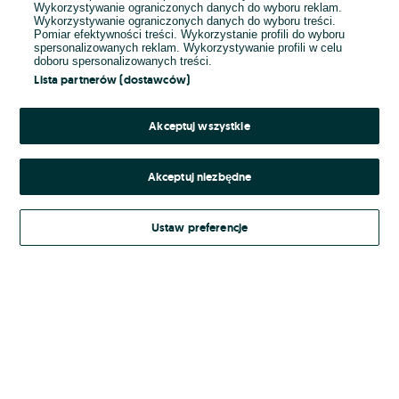
Wykorzystywanie ograniczonych danych do wyboru reklam.
Wykorzystywanie ograniczonych danych do wyboru treści.
Hasło
Pomiar efektywności treści. Wykorzystanie profili do wyboru
spersonalizowanych reklam. Wykorzystywanie profili w celu
doboru spersonalizowanych treści.
Lista partnerów (dostawców)
Nie pamiętasz hasła?
Akceptuj wszystkie
Zaloguj się
Akceptuj niezbędne
Kontynuując za pośrednictwem jednego z dostawców wskazanych powyżej,
Ustaw preferencje
Regulamin serwisu
akceptuję
OLX.pl w jego aktualnym brzmieniu.