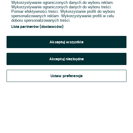
Wykorzystywanie ograniczonych danych do wyboru reklam.
Wykorzystywanie ograniczonych danych do wyboru treści.
Hasło
Pomiar efektywności treści. Wykorzystanie profili do wyboru
spersonalizowanych reklam. Wykorzystywanie profili w celu
doboru spersonalizowanych treści.
Lista partnerów (dostawców)
Nie pamiętasz hasła?
Akceptuj wszystkie
Zaloguj się
Akceptuj niezbędne
Kontynuując za pośrednictwem jednego z dostawców wskazanych powyżej,
Ustaw preferencje
Regulamin serwisu
akceptuję
OLX.pl w jego aktualnym brzmieniu.