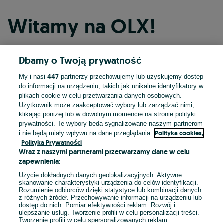
Witamy na OLX!
Dbamy o Twoją prywatność
Kontynuuj przez Facebooka
447
My i nasi
partnerzy przechowujemy lub uzyskujemy dostęp
do informacji na urządzeniu, takich jak unikalne identyfikatory w
Kontynuuj przez konto Apple
plikach cookie w celu przetwarzania danych osobowych.
Użytkownik może zaakceptować wybory lub zarządzać nimi,
klikając poniżej lub w dowolnym momencie na stronie polityki
prywatności. Te wybory będą sygnalizowane naszym partnerom
Kontynuuj przez konto Google
Polityka cookies,
i nie będą miały wpływu na dane przeglądania.
Polityka Prywatności
Wraz z naszymi partnerami przetwarzamy dane w celu
LUB
zapewnienia:
Zaloguj się
Załóż konto
Użycie dokładnych danych geolokalizacyjnych. Aktywne
skanowanie charakterystyki urządzenia do celów identyfikacji.
Rozumienie odbiorców dzięki statystyce lub kombinacji danych
E-mail
z różnych źródeł. Przechowywanie informacji na urządzeniu lub
dostęp do nich. Pomiar efektywności reklam. Rozwój i
ulepszanie usług. Tworzenie profili w celu personalizacji treści.
Tworzenie profili w celu spersonalizowanych reklam.