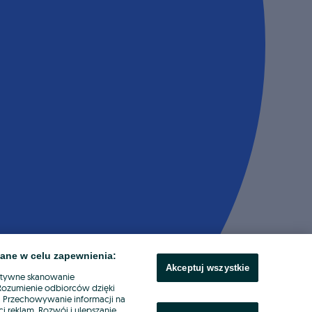
ane w celu zapewnienia:
Akceptuj wszystkie
ktywne skanowanie
. Rozumienie odbiorców dzięki
ł. Przechowywanie informacji na
i reklam. Rozwój i ulepszanie