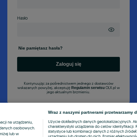
Hasło
Nie pamiętasz hasła?
Zaloguj się
Kontynuując za pośrednictwem jednego z dostawców
wskazanych powyżej, akceptuję
OLX.pl w
Regulamin serwisu
jego aktualnym brzmieniu.
Wraz z naszymi partnerami przetwarzamy d
Użycie dokładnych danych geolokalizacyjnych. A
cji na urządzeniu,
charakterystyki urządzenia do celów identyfikacji
ia danych osobowych.
statystyce lub kombinacji danych z różnych źróde
niżej lub w
urządzeniu lub dostęp do nich. Pomiar efektywnośc