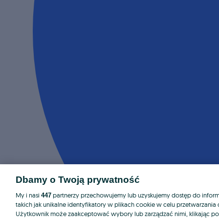
Dbamy o Twoją prywatność
My i nasi
partnerzy przechowujemy lub uzyskujemy dostęp do informa
447
takich jak unikalne identyfikatory w plikach cookie w celu przetwarzan
Użytkownik może zaakceptować wybory lub zarządzać nimi, klikając po